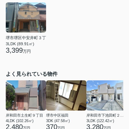
堺市堺区中安井町３丁
3LDK (89.91㎡)
3,399
万円
よく見られている物件
岸和田市土生町９丁目
堺市中区福田
岸和田市下池田町２丁目
4LDK (102.26㎡)
3DK (47.58㎡)
3LDK (122.42㎡)
4
2,480
370
3,280
万円
万円
万円