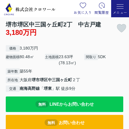
お気に入り
閲覧履歴
メニュー
堺市堺区中三国ヶ丘町2丁 中古戸建
3,180万円
3,180万円
価格
80.48㎡
23.63坪
5DK
建物面積
土地面積
間取り
(78.13㎡)
築55年
築年数
大阪府
堺市堺区
中三国ヶ丘町
２丁
所在地
南海高野線
「
堺東
」駅 徒歩9分
交通
LINEからお問い合わせ
無料
お問い合わせ
無料