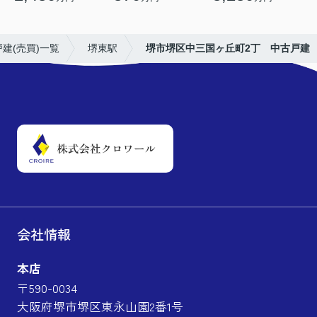
建(売買)一覧
堺東駅
堺市堺区中三国ヶ丘町2丁 中古戸建
会社情報
本店
〒590-0034
大阪府堺市堺区東永山園2番1号