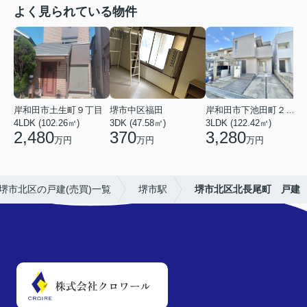
よく見られている物件
岸和田市土生町９丁目
堺市中区福田
岸和田市下池田町２丁目
4LDK (102.26㎡)
3DK (47.58㎡)
3LDK (122.42㎡)
4
2,480
370
3,280
万円
万円
万円
堺市北区の戸建(売買)一覧
堺市駅
堺市北区北長尾町 戸建