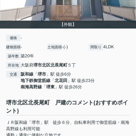
【外観】
-
価格
-
-(-)
4LDK
建物面積
土地面積
間取り
築20年
築年数
大阪府
堺市北区
北長尾町
５丁
所在地
阪和線
「
堺市
」駅 徒歩6分
交通
地下鉄御堂筋線
「
北花田
」駅 徒歩23分
南海高野線
「
堺東
」駅 徒歩26分
堺市北区北長尾町 戸建のコメント(おすすめポイ
ント)
ＪＲ阪和線「堺市」駅 徒歩６分、自転車利用で御堂筋線・南海
高野線も利用可能
通勤・通学に便利な立地です