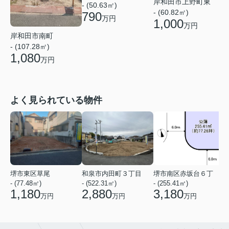
岸和田市上野町東
- (50.63㎡)
- (60.82㎡)
790
万円
1,000
万円
岸和田市南町
- (107.28㎡)
1,080
万円
よく見られている物件
堺市東区草尾
和泉市内田町３丁目
堺市南区赤坂台６丁
- (77.48㎡)
- (522.31㎡)
- (255.41㎡)
-
1,180
2,880
3,180
万円
万円
万円