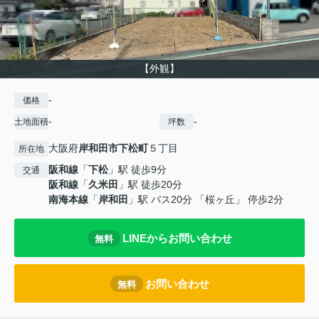
【外観】
-
価格
-
-
土地面積
坪数
大阪府
岸和田市
下松町
５丁目
所在地
阪和線
「
下松
」駅 徒歩9分
交通
阪和線
「
久米田
」駅 徒歩20分
南海本線
「
岸和田
」駅 バス20分 「桜ヶ丘」 停歩2分
LINEからお問い合わせ
無料
お問い合わせ
無料