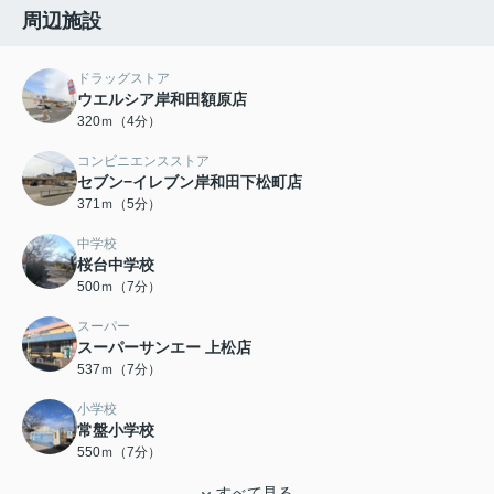
周辺施設
ドラッグストア
ウエルシア岸和田額原店
320ｍ（4分）
コンビニエンスストア
セブン−イレブン岸和田下松町店
371ｍ（5分）
中学校
桜台中学校
500ｍ（7分）
スーパー
スーパーサンエー 上松店
537ｍ（7分）
小学校
常盤小学校
550ｍ（7分）
すべて見る