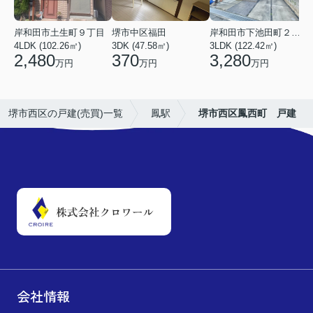
岸和田市土生町９丁目
堺市中区福田
岸和田市下池田町２丁目
4LDK (102.26㎡)
3DK (47.58㎡)
3LDK (122.42㎡)
4
2,480
370
3,280
万円
万円
万円
堺市西区の戸建(売買)一覧
鳳駅
堺市西区鳳西町 戸建
会社情報