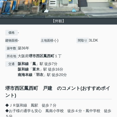
【外観】
-
価格
-
-(-)
3LDK
建物面積
土地面積
間取り
築36年
築年数
大阪府
堺市西区
鳳西町
１丁
所在地
阪和線
「
鳳
」駅 徒歩7分
交通
阪和線
「
富木
」駅 徒歩16分
南海本線
「
羽衣
」駅 徒歩20分
堺市西区鳳西町 戸建 のコメント(おすすめポイ
ント)
◆ＪＲ阪和線 鳳駅 徒歩７分
◆お子様の通学も安心 鳳南小学校 徒歩４分・鳳中学校 徒歩
５分