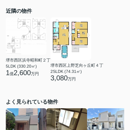
近隣の物件
堺市西区浜寺昭和町２丁
堺市西区上野芝向ヶ丘町４丁
5LDK (330.20㎡)
1
2,600
2SLDK (74.31㎡)
億
万円
3,080
万円
よく見られている物件