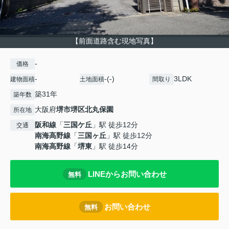
【前面道路含む現地写真】
-
価格
-
-(-)
3LDK
建物面積
土地面積
間取り
築31年
築年数
大阪府
堺市堺区
北丸保園
所在地
阪和線
「
三国ケ丘
」駅 徒歩12分
交通
南海高野線
「
三国ヶ丘
」駅 徒歩12分
南海高野線
「
堺東
」駅 徒歩14分
LINEからお問い合わせ
無料
お問い合わせ
無料