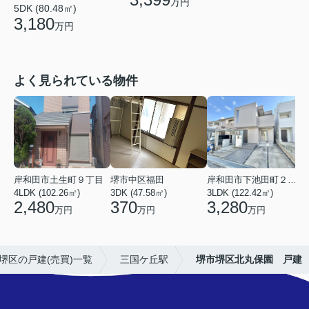
万円
5DK (80.48㎡)
3,180
万円
よく見られている物件
岸和田市土生町９丁目
堺市中区福田
岸和田市下池田町２丁目
4LDK (102.26㎡)
3DK (47.58㎡)
3LDK (122.42㎡)
4
2,480
370
3,280
万円
万円
万円
堺区の戸建(売買)一覧
三国ケ丘駅
堺市堺区北丸保園 戸建