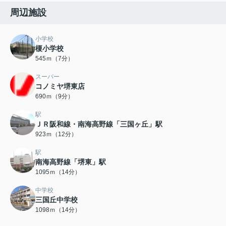
周辺施設
小学校
榎小学校
545ｍ（7分）
スーパー
コノミヤ堺東店
690ｍ（9分）
駅
ＪＲ阪和線・南海高野線「三国ヶ丘」駅
923ｍ（12分）
駅
南海高野線「堺東」駅
1095ｍ（14分）
中学校
三国丘中学校
1098ｍ（14分）