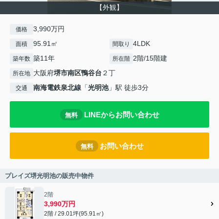
【外観】
3,990万円
価格
95.91㎡
4LDK
面積
間取り
築11年
2階/15階建
築年数
所在階
大阪府
堺市南区
鴨谷台
２丁
所在地
南海電鉄泉北線
「
光明池
」駅 徒歩3分
交通
LINEからお問い合わせ
無料
お問い合わせ
無料
プレイズ堺光明池の販売中物件
2階
3,990万円
2階 / 29.01坪(95.91㎡)