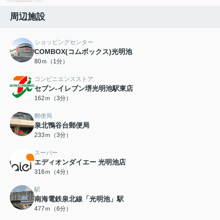
周辺施設
ショッピングセンター
COMBOX(コムボックス)光明池
80ｍ（1分）
コンビニエンスストア
セブン-イレブン堺光明池駅東店
162ｍ（3分）
郵便局
泉北鴨谷台郵便局
233ｍ（3分）
スーパー
エディオンダイエー 光明池店
316ｍ（4分）
駅
南海電鉄泉北線「光明池」駅
477ｍ（6分）