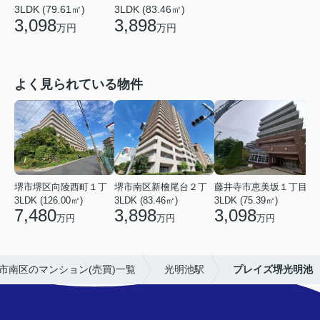
3LDK (79.61㎡)
3LDK (83.46㎡)
3,098
3,898
万円
万円
よく見られている物件
堺市堺区向陵西町１丁
堺市南区新檜尾台２丁
藤井寺市恵美坂１丁目
3LDK (126.00㎡)
3LDK (83.46㎡)
3LDK (75.39㎡)
3
7,480
3,898
3,098
万円
万円
万円
市南区のマンション(売買)一覧
光明池駅
プレイズ堺光明池