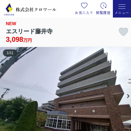
お気に入り
閲覧履歴
メニュー
NEW
エスリード藤井寺
3,098
万円
1
/
11