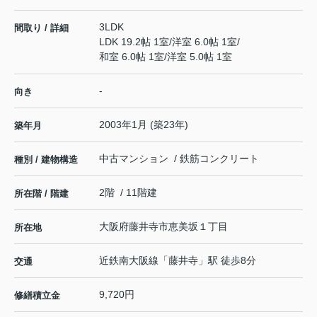
3LDK
間取り / 詳細
LDK 19.2帖 1室
/
洋室 6.0帖 1室
/
和室 6.0帖 1室
/
洋室 5.0帖 1室
-
向き
2003年1月 (築23年)
築年月
中古マンション / 鉄筋コンクリート
種別 / 建物構造
2階 / 11階建
所在階 / 階建
大阪府
藤井寺市
恵美坂
１丁目
所在地
近鉄南大阪線
「
藤井寺
」駅 徒歩8分
交通
9,720円
修繕積立金