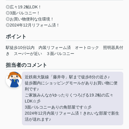
◎広々19.2帖LDK！
◎3面バルコニー！
◎お買い物便利な住環境！
◎2024年12月リフォーム済！
ポイント
駅徒歩10分以内
内装リフォーム済
オートロック
照明器具付
き
スーパーが近い
３面バルコニー
担当者のコメント
近鉄南大阪線「藤井寺」駅まで徒歩8分の近さ♪
徒歩圏内にショッピングモールがありお買い物に便
利です♪
ご家族みんながゆったりくつろげる19.2帖の広々
LDK☆彡
3面バルコニーありの角部屋です☆彡
2024年12月内装リフォーム済！きれいな部屋で新生
活が送れます♪