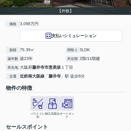
【外観】
3,098万円
価格
支払いシミュレーション
75.39㎡
3LDK
面積
間取り
築23年
2階/11階建
築年数
所在階
大阪府
藤井寺市
恵美坂
１丁目
所在地
近鉄南大阪線
「
藤井寺
」駅 徒歩8分
交通
物件の特徴
バストイレ
独立洗面台
オートロッ
別
ク
セールスポイント