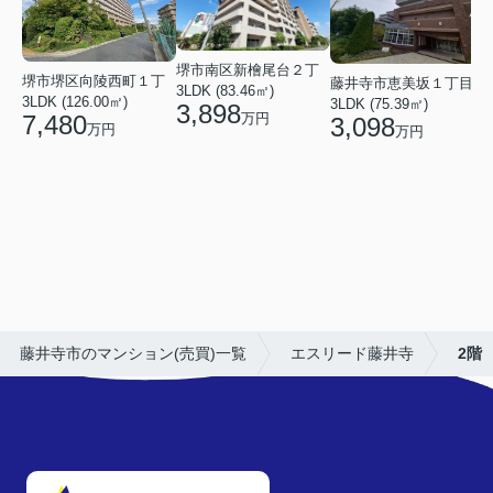
堺市南区新檜尾台２丁
堺市堺区向陵西町１丁
藤井寺市恵美坂１丁目
3LDK (83.46㎡)
3LDK (126.00㎡)
3LDK (75.39㎡)
3,898
万円
7,480
3,098
万円
万円
3
藤井寺市のマンション(売買)一覧
エスリード藤井寺
2階