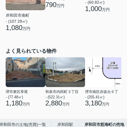
- (60.82㎡)
790
万円
1,000
万円
岸和田市南町
- (107.28㎡)
1,080
万円
よく見られている物件
堺市東区草尾
和泉市内田町３丁目
堺市南区赤坂台６丁
- (77.48㎡)
- (522.31㎡)
- (255.41㎡)
-
1,180
2,880
3,180
万円
万円
万円
岸和田市の土地(売買)一覧
岸和田駅
岸和田市筋海町の売地