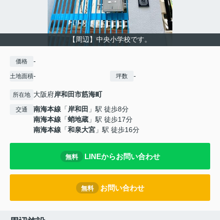
【周辺】中央小学校です。
-
価格
-
-
土地面積
坪数
大阪府
岸和田市
筋海町
所在地
南海本線
「
岸和田
」駅 徒歩8分
交通
南海本線
「
蛸地蔵
」駅 徒歩17分
南海本線
「
和泉大宮
」駅 徒歩16分
LINEからお問い合わせ
無料
お問い合わせ
無料