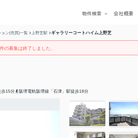
物件検索
会社概要
戸建て
マンション
ギャラリーコートハイム上野芝
ョン(売買)一覧
上野芝駅
土地
件の募集は終了しました。
学校区
歩15分
阪堺電軌阪堺線「石津」駅徒歩18分