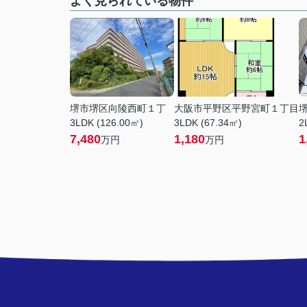
よく見られている物件
堺市堺区向陵西町１丁
大阪市平野区平野宮町１丁目
3LDK (126.00㎡)
3LDK (67.34㎡)
2
7,480
1,180
1
万円
万円