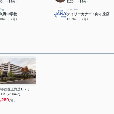
100ｍ（14分）
1120ｍ（14分）
学校
スーパー
久野中学校
デイリーカナート向ヶ丘店
300ｍ（17分）
1319ｍ（17分）
堺市西区上野芝町７丁
LDK (73.04㎡)
,280
万円