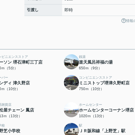
引渡し
即時
情報
ンビニエンスストア
銭湯
ーソン 堺石津町三丁店
楽天風呂祥福の湯
50ｍ（5分）
650ｍ（9分）
ーパー
コンビニエンスストア
ンディ 津久野店
ミニストップ堺津久野町店
50ｍ（10分）
750ｍ（10分）
活雑貨店
ホームセンター
松屋チェーン 鳳店
ホームセンターコーナン堺店
013ｍ（13分）
1020ｍ（13分）
学校
駅
野芝小学校
ＪＲ阪和線「上野芝」駅