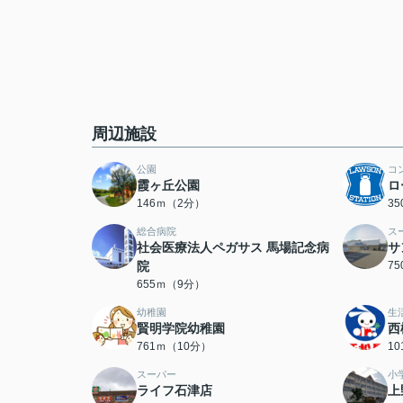
周辺施設
公園
コ
霞ヶ丘公園
ロ
146ｍ（2分）
3
総合病院
ス
社会医療法人ペガサス 馬場記念病
サ
院
7
655ｍ（9分）
幼稚園
生
賢明学院幼稚園
西
761ｍ（10分）
1
スーパー
小
ライフ石津店
上