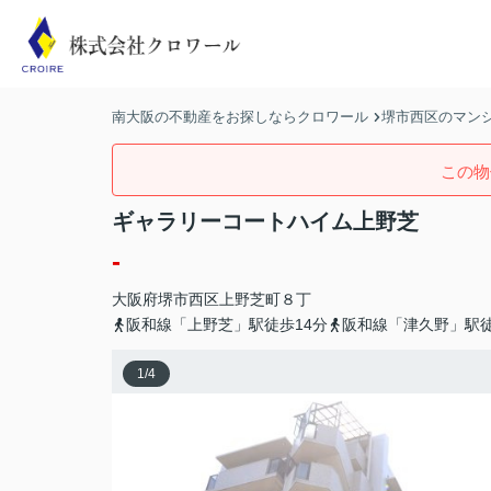
南大阪の不動産をお探しならクロワール
堺市西区のマンシ
この物
ギャラリーコートハイム上野芝
-
大阪府
堺市西区
上野芝町
８丁
阪和線「上野芝」駅徒歩14分
阪和線「津久野」駅徒
1
/
4