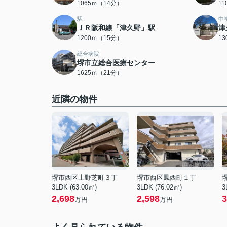
1065ｍ（14分）
1
駅
中
ＪＲ阪和線「津久野」駅
津
1200ｍ（15分）
1
総合病院
堺市立総合医療センター
1625ｍ（21分）
近隣の物件
堺市西区上野芝町３丁
堺市西区鳳西町１丁
3LDK (63.00㎡)
3LDK (76.02㎡)
3
2,698
2,598
3
万円
万円