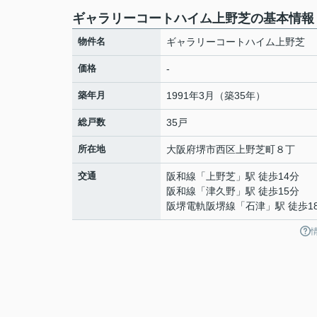
ギャラリーコートハイム上野芝の基本情報
物件名
ギャラリーコートハイム上野芝
価格
-
築年月
1991年3月（築35年）
総戸数
35戸
所在地
大阪府
堺市西区
上野芝町
８丁
交通
阪和線
「
上野芝
」駅 徒歩14分
阪和線
「
津久野
」駅 徒歩15分
阪堺電軌阪堺線
「
石津
」駅 徒歩1