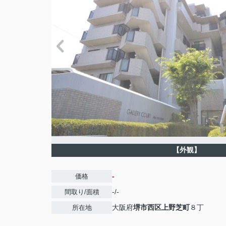
【外観】
-
価格
-/-
間取り/面積
大阪府
堺市西区
上野芝町
８丁
所在地