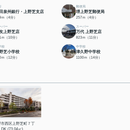
行
郵便局
田泉州銀行・上野芝支店
堺上野芝郵便局
49ｍ（4分）
257ｍ（4分）
ーパー
スーパー
友上野芝店
万代 上野芝店
51ｍ（10分）
823ｍ（11分）
学校
中学校
野芝小学校
津久野中学校
00ｍ（12分）
1100ｍ（14分）
堺市西区上野芝町７丁
LDK (73.04㎡)