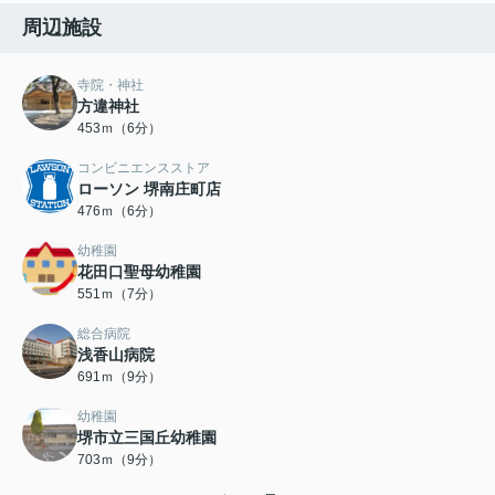
周辺施設
寺院・神社
方違神社
453ｍ（6分）
コンビニエンスストア
ローソン 堺南庄町店
476ｍ（6分）
幼稚園
花田口聖母幼稚園
551ｍ（7分）
総合病院
浅香山病院
691ｍ（9分）
幼稚園
堺市立三国丘幼稚園
703ｍ（9分）