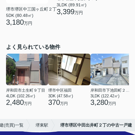
3LDK (89.91㎡)
堺市堺区中三国ヶ丘町２丁
3,399
万円
5DK (80.48㎡)
3,180
万円
よく見られている物件
岸和田市土生町９丁目
堺市中区福田
岸和田市下池田町２丁目
4LDK (102.26㎡)
3DK (47.58㎡)
3LDK (122.42㎡)
4
2,480
370
3,280
万円
万円
万円
建(売買)一覧
堺東駅
堺市堺区中田出井町２丁の中古一戸建