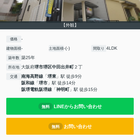
【外観】
-
価格
-
-(-)
4LDK
建物面積
土地面積
間取り
築25年
築年数
大阪府
堺市堺区
中田出井町
２丁
所在地
南海高野線
「
堺東
」駅 徒歩9分
交通
阪和線
「
堺市
」駅 徒歩14分
阪堺電軌阪堺線
「
神明町
」駅 徒歩15分
LINEからお問い合わせ
無料
お問い合わせ
無料