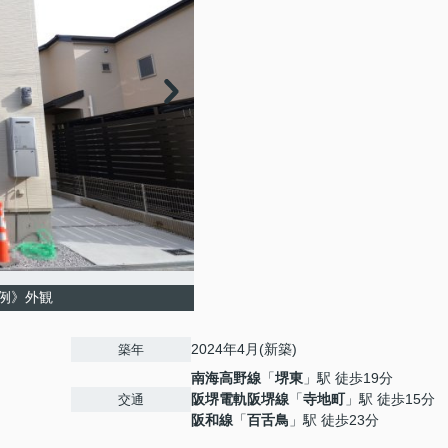
例》外観
2024年4月(新築)
築年
南海高野線
「
堺東
」駅 徒歩19分
阪堺電軌阪堺線
「
寺地町
」駅 徒歩15分
交通
阪和線
「
百舌鳥
」駅 徒歩23分