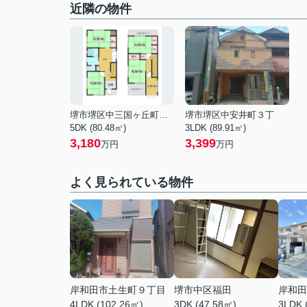
近隣の物件
堺市堺区中三国ヶ丘町２丁
堺市堺区中安井町３丁
5DK (80.48㎡)
3LDK (89.91㎡)
3,180
3,399
万円
万円
よく見られている物件
岸和田市土生町９丁目
堺市中区福田
岸和田
4LDK (102.26㎡)
3DK (47.58㎡)
3LDK 