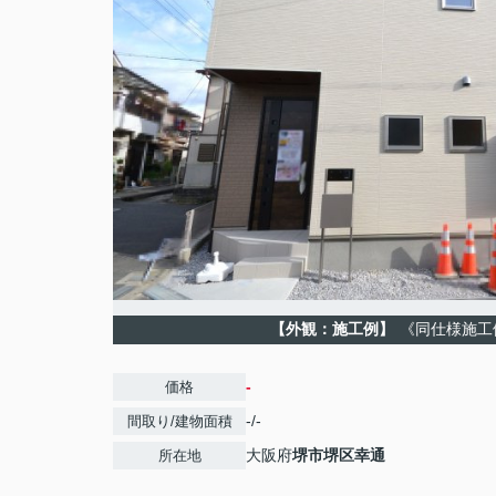
【外観：施工例】
《同仕様施工
-
価格
-/-
間取り/建物面積
大阪府
堺市堺区
幸通
所在地