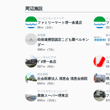
周辺施設
コンビニエンスストア
コ
ファミリーマート堺一条通店
フ
96ｍ（2分）
3
保育園
銀
幼保連携型認定こども園ベルキン
（
ダー
5
498ｍ（7分）
レンタルビデオ
ス
ｹﾞｵ堺一条店
コ
587ｍ（8分）
5
総合病院
郵
社会医療法人 清恵会 清恵会病院
堺
604ｍ（8分）
6
ディスカウントショップ
そ
業務スーパー堺東店
フ
800ｍ（10分）
8