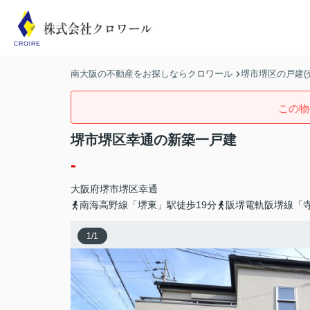
南大阪の不動産をお探しならクロワール
堺市堺区の戸建(
この物
堺市堺区幸通の新築一戸建
-
大阪府
堺市堺区
幸通
南海高野線「堺東」駅徒歩19分
阪堺電軌阪堺線「寺
1
/
1