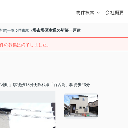
物件検索
会社概要
戸建て
マンション
堺市堺区幸通の新築一戸建
売買)一覧
堺東駅
土地
件の募集は終了しました。
学校区
地町」駅徒歩15分
阪和線「百舌鳥」駅徒歩23分