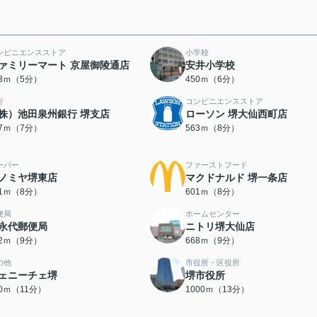
ンビニエンスストア
小学校
ァミリーマート 京屋御陵通店
安井小学校
53ｍ（5分）
450ｍ（6分）
行
コンビニエンスストア
株）池田泉州銀行 堺支店
ローソン 堺大仙西町店
07ｍ（7分）
563ｍ（8分）
ーパー
ファーストフード
ノミヤ堺東店
マクドナルド 堺一条店
91ｍ（8分）
601ｍ（8分）
便局
ホームセンター
永代郵便局
ニトリ堺大仙店
52ｍ（9分）
668ｍ（9分）
の他
市役所・区役所
ェニーチェ堺
堺市役所
70ｍ（11分）
1000ｍ（13分）