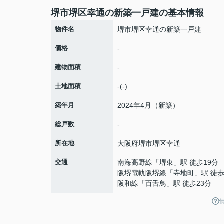
堺市堺区幸通の新築一戸建の基本情報
物件名
堺市堺区幸通の新築一戸建
価格
-
建物面積
-
土地面積
-(-)
築年月
2024年4月（新築）
総戸数
-
所在地
大阪府
堺市堺区
幸通
交通
南海高野線
「
堺東
」駅 徒歩19分
阪堺電軌阪堺線
「
寺地町
」駅 徒歩
阪和線
「
百舌鳥
」駅 徒歩23分