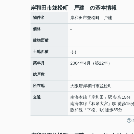
岸和田市並松町 戸建 の基本情報
物件名
岸和田市並松町 戸建
価格
-
建物面積
-
土地面積
-(-)
築年月
2004年4月（築22年）
総戸数
-
所在地
大阪府
岸和田市
並松町
交通
南海本線
「
岸和田
」駅 徒歩15分
南海本線
「
和泉大宮
」駅 徒歩15
阪和線
「
下松
」駅 徒歩35分