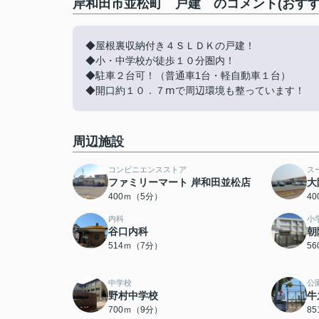
岸和田市並松町 戸建 のコメント(おすす
◆屋根裏収納付き４ＳＬＤＫの戸建！
◆小・中学校が徒歩１０分圏内！
◆駐車２台可！（普通車1台・軽自動車１台）
◆開口約１０．７ⅿで周辺環境も整っています！
周辺施設
コンビニエンスストア
ス
ファミリーマート 岸和田並松店
大
400ｍ（5分）
4
内科
小
谷口内科
朝
514ｍ（7分）
5
中学校
公
野村中学校
牛
700ｍ（9分）
8