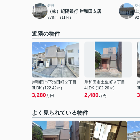
銀行
整
（株）紀陽銀行 岸和田支店
上
878ｍ（11分）
9
近隣の物件
岸和田市下池田町２丁目
岸和田市土生町９丁目
3LDK (122.42㎡)
4LDK (102.26㎡)
3
3,280
2,480
3
万円
万円
よく見られている物件