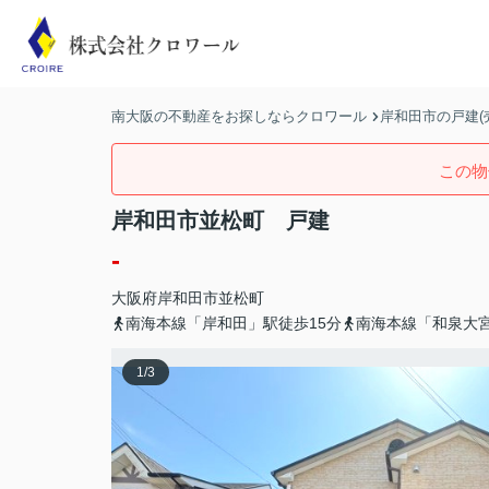
南大阪の不動産をお探しならクロワール
岸和田市の戸建(
この物
岸和田市並松町 戸建
-
大阪府
岸和田市
並松町
南海本線「岸和田」駅徒歩15分
南海本線「和泉大宮
1
/
3