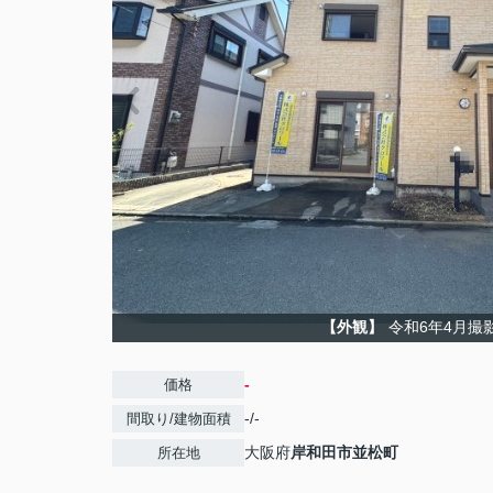
【外観】
令和6年4月撮
-
価格
-/-
間取り/建物面積
大阪府
岸和田市
並松町
所在地