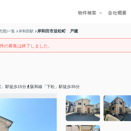
物件検索
会社概要
戸建て
マンション
岸和田市並松町 戸建
売買)一覧
岸和田駅
土地
件の募集は終了しました。
学校区
」駅徒歩15分
阪和線「下松」駅徒歩35分