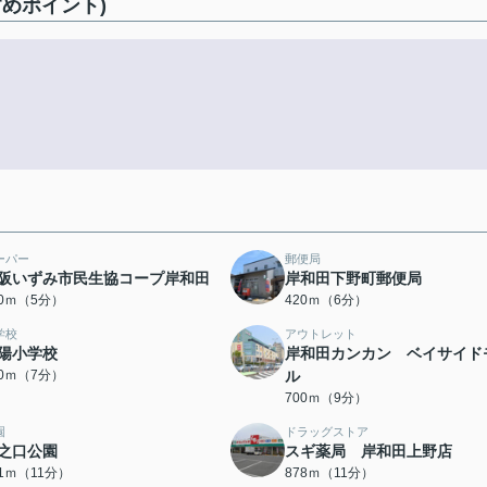
めポイント)
ーパー
郵便局
阪いずみ市民生協コープ岸和田
岸和田下野町郵便局
00ｍ（5分）
420ｍ（6分）
学校
アウトレット
陽小学校
岸和田カンカン ベイサイド
60ｍ（7分）
ル
700ｍ（9分）
園
ドラッグストア
之口公園
スギ薬局 岸和田上野店
51ｍ（11分）
878ｍ（11分）