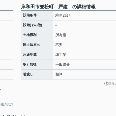
岸和田市並松町 戸建 の詳細情報
設備条件
駐車2台可
設備(その他)
-
土地権利
所有権
国土法届出
不要
用途地域
準工業
取引態様
一般媒介
引渡し
相談
情報
分
情報の見方