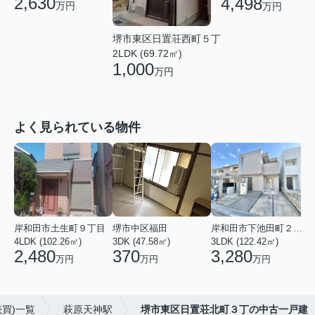
2,630
4,498
万円
万円
堺市東区日置荘西町５丁
2LDK (69.72㎡)
1,000
万円
よく見られている物件
岸和田市土生町９丁目
堺市中区福田
岸和田市下池田町２丁目
4LDK (102.26㎡)
3DK (47.58㎡)
3LDK (122.42㎡)
4
2,480
370
3,280
万円
万円
万円
買)一覧
萩原天神駅
堺市東区日置荘北町３丁の中古一戸建