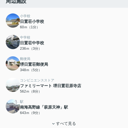
周辺施設
小学校
日置荘小学校
60ｍ（1分）
中学校
日置荘中学校
236ｍ（3分）
郵便局
堺日置荘郵便局
348ｍ（5分）
コンビニエンスストア
ファミリーマート 堺日置荘原寺店
562ｍ（8分）
駅
南海高野線「萩原天神」駅
643ｍ（9分）
すべて見る