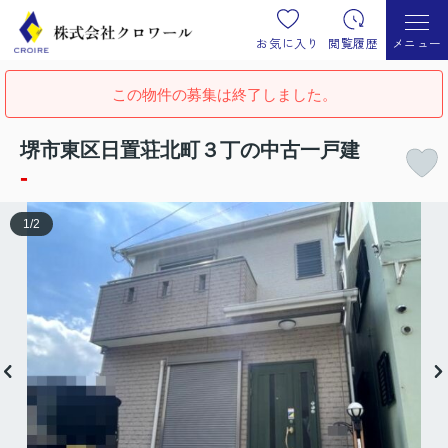
お気に入り
閲覧履歴
メニュー
この物件の募集は終了しました。
堺市東区日置荘北町３丁の中古一戸建
-
1
/
2