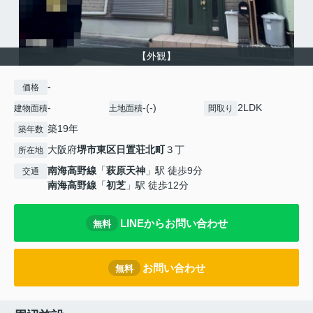
【外観】
-
価格
-
-(-)
2LDK
建物面積
土地面積
間取り
築19年
築年数
大阪府
堺市東区
日置荘北町
３丁
所在地
南海高野線
「
萩原天神
」駅 徒歩9分
交通
南海高野線
「
初芝
」駅 徒歩12分
LINEからお問い合わせ
無料
お問い合わせ
無料