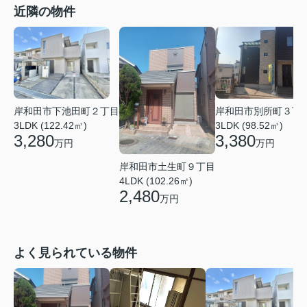
近隣の物件
岸和田市下池田町２丁目
岸和田市別所町３丁
3LDK (122.42㎡)
3LDK (98.52㎡)
3,280
3,380
万円
万円
岸和田市土生町９丁目
4LDK (102.26㎡)
2,480
万円
よく見られている物件