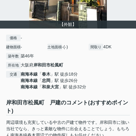
【外観】
-
価格
-
-(-)
4DK
建物面積
土地面積
間取り
築46年
築年数
大阪府
岸和田市
松風町
所在地
南海本線
「
春木
」駅 徒歩18分
交通
南海本線
「
忠岡
」駅 徒歩26分
南海本線
「
和泉大宮
」駅 徒歩32分
岸和田市松風町 戸建のコメント(おすすめポイン
ト)
周辺環境も充実している中古の戸建て物件です。岸和田市に強い
当社でなら、きっと素敵な物件に出会えることでしょう。もちろ
ん南海本線春木周辺での物件探しもお任せください。