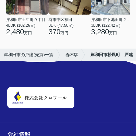
岸和田市土生町９丁目
堺市中区福田
岸和田市下池田町２丁目
4LDK (102.26㎡)
3DK (47.58㎡)
3LDK (122.42㎡)
4
2,480
370
3,280
万円
万円
万円
岸和田市の戸建(売買)一覧
春木駅
岸和田市松風町 戸建
会社情報