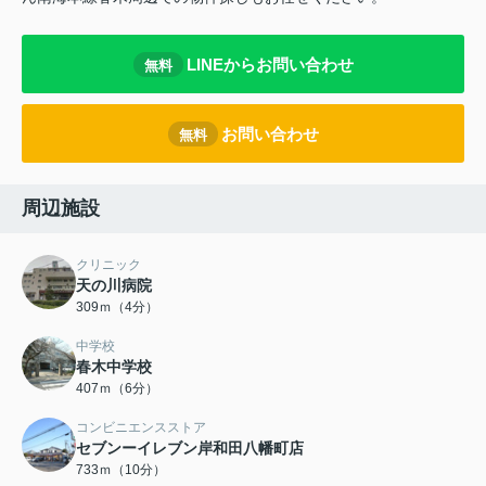
LINEからお問い合わせ
無料
お問い合わせ
無料
周辺施設
クリニック
天の川病院
309ｍ（4分）
中学校
春木中学校
407ｍ（6分）
コンビニエンスストア
セブンーイレブン岸和田八幡町店
733ｍ（10分）