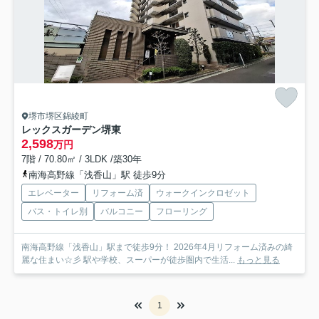
堺市堺区錦綾町
レックスガーデン堺東
2,598
万円
7階 / 70.80㎡ / 3LDK /築30年
南海高野線「浅香山」駅 徒歩9分
エレベーター
リフォーム済
ウォークインクロゼット
バス・トイレ別
バルコニー
フローリング
南海高野線「浅香山」駅まで徒歩9分！ 2026年4月リフォーム済みの綺
麗な住まい☆彡 駅や学校、スーパーが徒歩圏内で生活...
もっと見る
1