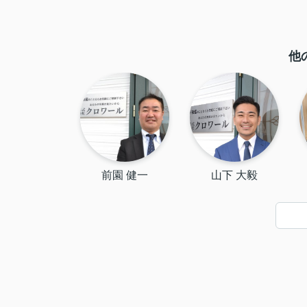
他
前園 健一
山下 大毅