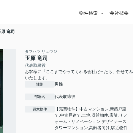
物件検索
会社概要
戸建て
マンション
玉原 竜司
土地
学校区
タマハラ リュウジ
玉原 竜司
代表取締役
お客様に『ここまでやってくれる会社だったら、任せてみ
いたします。
男性
性別
代表取締役
部署名
【売買物件】中古マンション,新築戸建
得意物件
て,中古戸建て,土地,収益物件,店舗,リフ
ォーム・リノベーション,デザイナーズ,
タワーマンション,高齢者向け,駅近物件