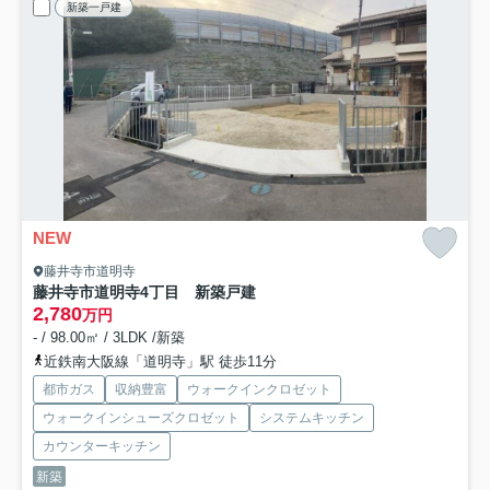
新築一戸建
NEW
藤井寺市道明寺
藤井寺市道明寺4丁目 新築戸建
2,780
万円
- / 98.00㎡ / 3LDK /新築
近鉄南大阪線「道明寺」駅 徒歩11分
都市ガス
収納豊富
ウォークインクロゼット
ウォークインシューズクロゼット
システムキッチン
カウンターキッチン
新築