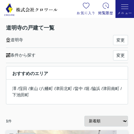
お気に入り
閲覧履歴
メニュー
道明寺の戸建て一覧
道明寺
変更
条件から探す
変更
おすすめのエリア
澤
/
窪田
/
東山
/
八幡町
/
津田北町
/
畠中
/
堀
/
脇浜
/
津田南町
/
下池田町
1
件