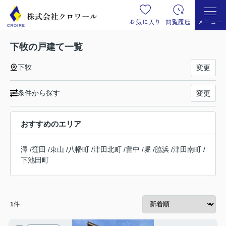
お気に入り
閲覧履歴
メニュー
下牧の戸建て一覧
下牧
変更
条件から探す
変更
おすすめのエリア
澤
/
窪田
/
東山
/
八幡町
/
津田北町
/
畠中
/
堀
/
脇浜
/
津田南町
/
下池田町
1
件