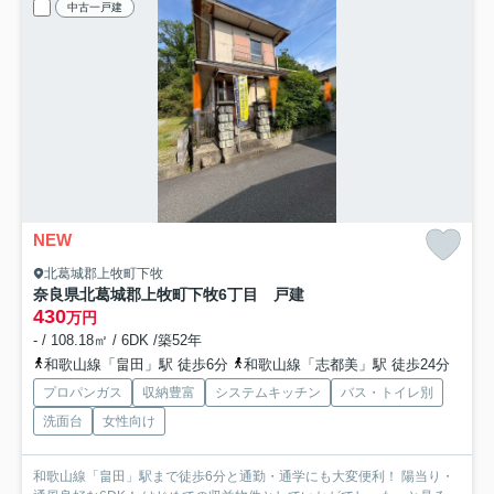
中古一戸建
NEW
北葛城郡上牧町下牧
奈良県北葛城郡上牧町下牧6丁目 戸建
430
万円
- / 108.18㎡ / 6DK /築52年
和歌山線「畠田」駅 徒歩6分
和歌山線「志都美」駅 徒歩24分
プロパンガス
収納豊富
システムキッチン
バス・トイレ別
洗面台
女性向け
和歌山線「畠田」駅まで徒歩6分と通勤・通学にも大変便利！ 陽当り・