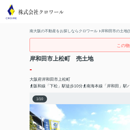
南大阪の不動産をお探しならクロワール
岸和田市の土地(
この物
岸和田市上松町 売土地
-
大阪府
岸和田市
上松町
阪和線「下松」駅徒歩10分
南海本線「岸和田」駅バ
1
/
10