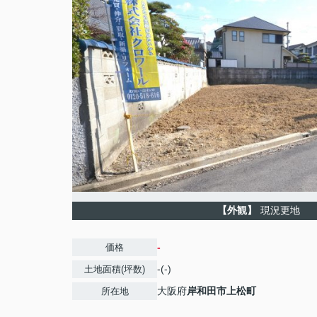
【外観】
現況更地
-
価格
-(-)
土地面積(坪数)
大阪府
岸和田市
上松町
所在地