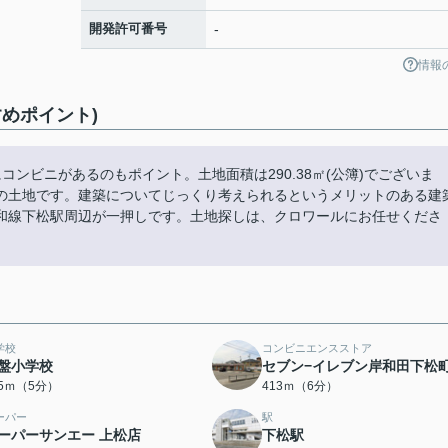
開発許可番号
-
情報
めポイント)
コンビニがあるのもポイント。土地面積は290.38㎡(公簿)でございま
の土地です。建築についてじっくり考えられるというメリットのある建
和線下松駅周辺が一押しです。土地探しは、クロワールにお任せくださ
学校
コンビニエンスストア
盤小学校
セブン−イレブン岸和田下松
55ｍ（5分）
413ｍ（6分）
ーパー
駅
ーパーサンエー 上松店
下松駅