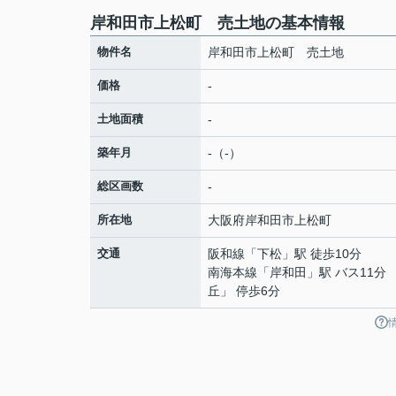
岸和田市上松町 売土地の基本情報
物件名
岸和田市上松町 売土地
価格
-
土地面積
-
築年月
-（-）
総区画数
-
所在地
大阪府
岸和田市
上松町
交通
阪和線
「
下松
」駅 徒歩10分
南海本線
「
岸和田
」駅 バス11分
丘」 停歩6分