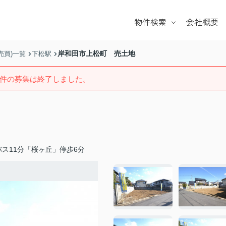
物件検索
会社概要
戸建て
マンション
岸和田市上松町 売土地
売買)一覧
下松駅
土地
件の募集は終了しました。
学校区
ス11分「桜ヶ丘」停歩6分