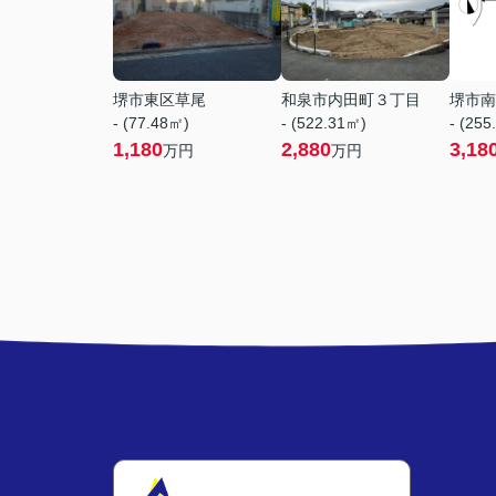
堺市東区草尾
和泉市内田町３丁目
堺市南
- (77.48㎡)
- (522.31㎡)
- (255
1,180
2,880
3,18
万円
万円