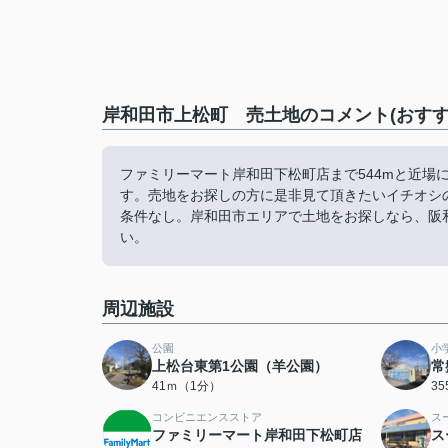
岸和田市上松町 売土地のコメント(おすす
ファミリーマート岸和田下松町店まで544mと近場に
す。売地をお探しの方に是非見て頂きたいイチオシ
条件なし。岸和田市エリアで土地をお探しなら、阪
い。
周辺施設
公園
小
上松台東第1公園（羊公園）
常
41ｍ（1分）
3
コンビニエンスストア
ス
ファミリーマート岸和田下松町店
ス