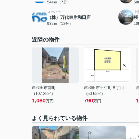
544ｍ（7分）
5
スーパー
中
（株）万代東岸和田店
桜
932ｍ（12分）
1
近隣の物件
岸和田市南町
岸和田市土生町８丁目
- (107.28㎡)
- (50.63㎡)
-
1,080
790
1
万円
万円
よく見られている物件