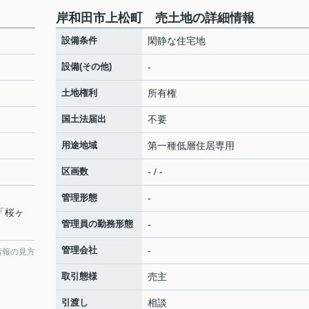
岸和田市上松町 売土地の詳細情報
設備条件
閑静な住宅地
設備(その他)
-
土地権利
所有権
国土法届出
不要
用途地域
第一種低層住居専用
区画数
- / -
管理形態
-
 「桜ヶ
管理員の勤務形態
-
管理会社
-
情報の見方
取引態様
売主
引渡し
相談