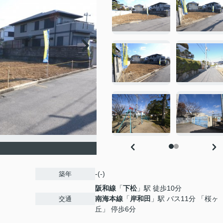
-(-)
築年
阪和線
「
下松
」駅 徒歩10分
南海本線
「
岸和田
」駅 バス11分 「桜ヶ
交通
丘」 停歩6分