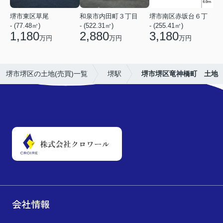
堺市東区草尾
和泉市内田町３丁目
堺市南区赤坂台６丁
- (77.48㎡)
- (522.31㎡)
- (255.41㎡)
-
1,180
2,880
3,180
万円
万円
万円
堺市堺区の土地(売買)一覧
堺駅
堺市堺区竜神橋町 土地
会社情報