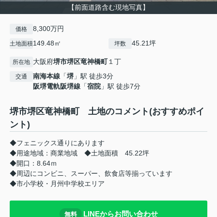
【前面道路含む現地写真】
8,300万円
価格
149.48㎡
45.21坪
土地面積
坪数
大阪府
堺市堺区
竜神橋町
１丁
所在地
南海本線
「
堺
」駅 徒歩3分
交通
阪堺電軌阪堺線
「
宿院
」駅 徒歩7分
堺市堺区竜神橋町 土地のコメント(おすすめポイ
ント)
◆フェニックス通りにあります
◆用途地域：商業地域 ◆土地面積 45.22坪
◆開口：8.64ｍ
◆周辺にコンビニ、スーパー、飲食店等揃っています
◆市小学校・月州中学校エリア
LINEからお問い合わせ
無料