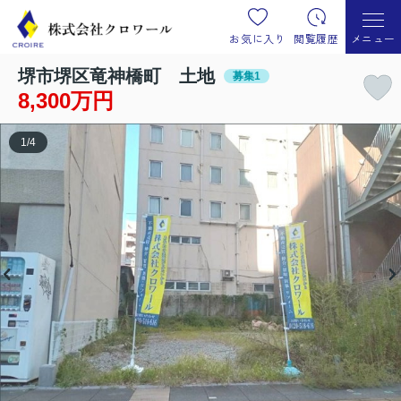
お気に入り
閲覧履歴
メニュー
堺市堺区竜神橋町 土地
募集1
8,300万円
1
/
4