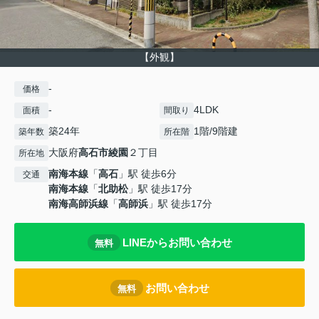
【外観】
-
価格
-
4LDK
面積
間取り
築24年
1階/9階建
築年数
所在階
大阪府
高石市
綾園
２丁目
所在地
南海本線
「
高石
」駅 徒歩6分
交通
南海本線
「
北助松
」駅 徒歩17分
南海高師浜線
「
高師浜
」駅 徒歩17分
LINEからお問い合わせ
無料
お問い合わせ
無料