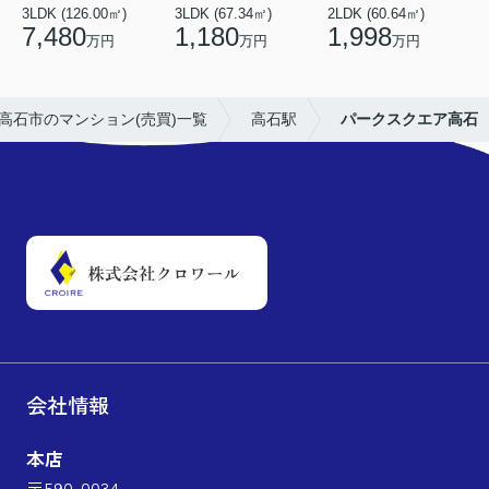
3LDK (126.00㎡)
3LDK (67.34㎡)
2LDK (60.64㎡)
3
7,480
1,180
1,998
万円
万円
万円
高石市のマンション(売買)一覧
高石駅
パークスクエア高石
会社情報
本店
〒590-0034