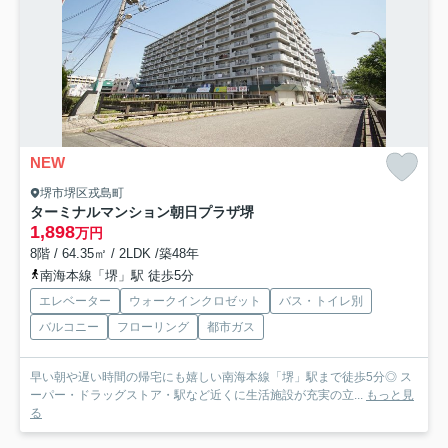
NEW
堺市堺区戎島町
ターミナルマンション朝日プラザ堺
1,898
万円
8階 / 64.35㎡ / 2LDK /築48年
南海本線「堺」駅 徒歩5分
エレベーター
ウォークインクロゼット
バス・トイレ別
バルコニー
フローリング
都市ガス
早い朝や遅い時間の帰宅にも嬉しい南海本線「堺」駅まで徒歩5分◎ ス
ーパー・ドラッグストア・駅など近くに生活施設が充実の立...
もっと見
る