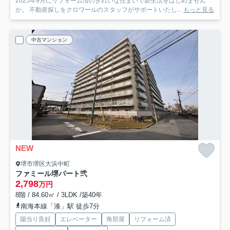
2025年9月にリフォーム済のきれいな住まいで新生活をはじめません
か。 不動産探しをクロワールのスタッフがサポートいたし...
もっと見る
中古マンション
NEW
堺市堺区大浜中町
ファミール堺パート弐
2,798
万円
8階 / 84.60㎡ / 3LDK /築40年
南海本線「湊」駅 徒歩7分
陽当り良好
エレベーター
角部屋
リフォーム済