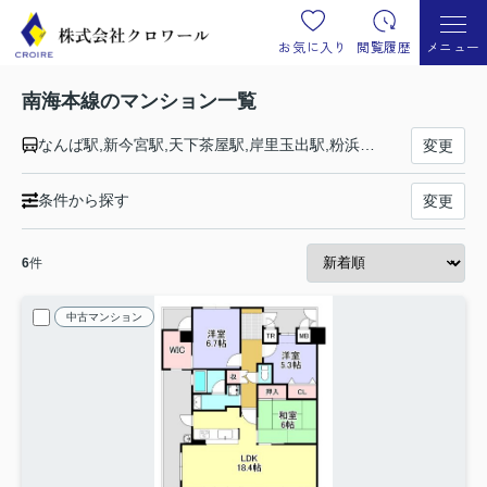
お気に入り
閲覧履歴
メニュー
南海本線のマンション一覧
なんば駅,新今宮駅,天下茶屋駅,岸里玉出駅,粉浜駅,住吉大社駅,住ノ江駅,七道駅,堺駅,湊駅,石津川駅,諏訪ノ森駅,浜寺公園駅,東羽衣駅,高石駅,北助松駅,松ノ浜駅,泉大津駅,忠岡駅,春木駅,和泉大宮駅,岸和田駅,蛸地蔵駅,貝塚駅,二色浜駅,鶴原駅,井原里駅,泉佐野駅,羽倉崎駅,吉見ノ里駅,岡田浦駅,樽井駅,尾崎駅,鳥取ノ荘駅,箱作駅,淡輪駅,みさき公園駅,孝子駅,和歌山大学前駅,紀ノ川駅,和歌山市駅
変更
条件から探す
変更
6
件
中古マンション