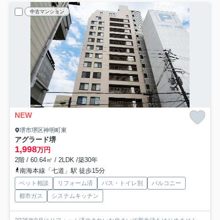
中古マンション
NEW
堺市堺区神明町東
アグラード堺
1,998
万円
2階 / 60.64㎡ / 2LDK /築30年
南海本線「七道」駅 徒歩15分
ペット相談
リフォーム済
バス・トイレ別
バルコニー
都市ガス
システムキッチン