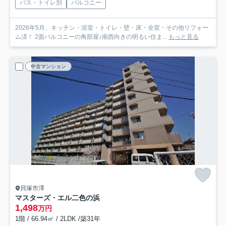
バス・トイレ別
バルコニー
2026年5月、キッチン・浴室・トイレ・壁・床・全室・その他リフォー
ム済！ 2面バルコニーの角部屋♪南西向きの明るい住ま...
もっと見る
中古マンション
貝塚市澤
マスターズ・エル二色の浜
1,498
万円
1階 / 66.94㎡ / 2LDK /築31年