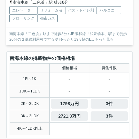
南海本線「二色浜」駅 徒歩8分
エレベーター
リフォーム済
バス・トイレ別
バルコニー
フローリング
都市ガス
南海本線「二色浜」駅まで徒歩8分♪ JR阪和線「和泉橋本」駅まで徒歩
20分の２沿線利用可です☆彡 ゆったり19.8帖のL...
もっと見る
南海本線の掲載物件の価格相場
価格相場
募集件数
-
-
1R～1K
-
-
1DK～1LDK
1798万円
3件
2K～2LDK
2721.3万円
3件
3K～3LDK
-
-
4K～4LDK以上