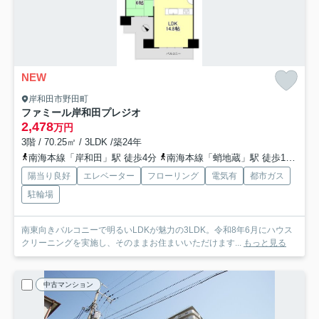
NEW
岸和田市野田町
ファミール岸和田プレジオ
2,478
万円
3階 / 70.25㎡ / 3LDK /築24年
南海本線「岸和田」駅 徒歩4分
南海本線「蛸地蔵」駅 徒歩12分
陽当り良好
エレベーター
フローリング
電気有
都市ガス
駐輪場
南東向きバルコニーで明るいLDKが魅力の3LDK。令和8年6月にハウス
クリーニングを実施し、そのままお住まいいただけます...
もっと見る
中古マンション