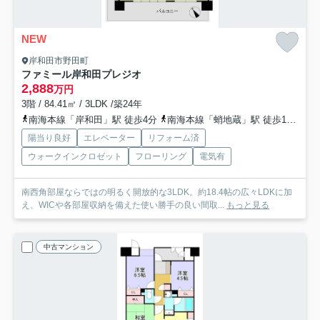
NEW
岸和田市野田町
ファミール岸和田プレジオ
2,888
万円
3階 / 84.41㎡ / 3LDK /築24年
南海本線「岸和田」駅 徒歩4分
南海本線「蛸地蔵」駅 徒歩12分
陽当り良好
エレベーター
リフォーム済
ウォークインクロゼット
フローリング
電気有
南西角部屋ならではの明るく開放的な3LDK。約18.4帖の広々LDKに加
え、WICや各部屋収納を備えた使い勝手の良い間取...
もっと見る
中古マンション