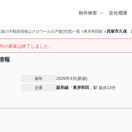
物件検索
会社概要
戸建て
マンション
貝塚市久保 
級の不動産情報はクロワールの戸建(売買)一覧
東岸和田駅
土地
件の募集は終了しました。
学校区
情報
2026年3月(新築)
築年
阪和線
「
東岸和田
」駅 徒歩13分
交通