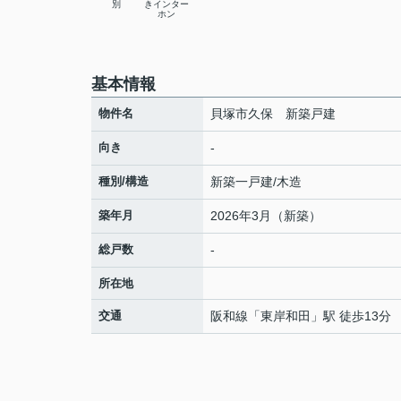
別
きインター
ホン
基本情報
物件名
貝塚市久保 新築戸建
向き
-
種別/構造
新築一戸建/木造
築年月
2026年3月（新築）
総戸数
-
所在地
交通
阪和線
「
東岸和田
」駅 徒歩13分