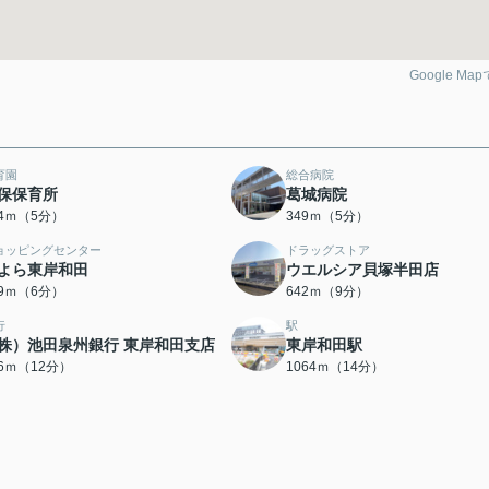
Google Ma
育園
総合病院
保保育所
葛城病院
34ｍ（5分）
349ｍ（5分）
ョッピングセンター
ドラッグストア
よら東岸和田
ウエルシア貝塚半田店
29ｍ（6分）
642ｍ（9分）
行
駅
株）池田泉州銀行 東岸和田支店
東岸和田駅
56ｍ（12分）
1064ｍ（14分）