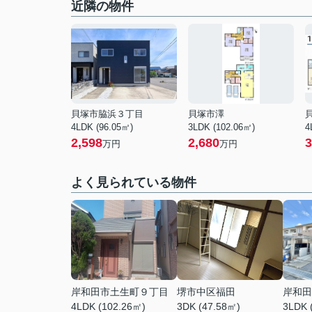
近隣の物件
貝塚市脇浜３丁目
貝塚市澤
4LDK (96.05㎡)
3LDK (102.06㎡)
4
2,598
2,680
3
万円
万円
よく見られている物件
岸和田市土生町９丁目
堺市中区福田
岸和田
4LDK (102.26㎡)
3DK (47.58㎡)
3LDK 