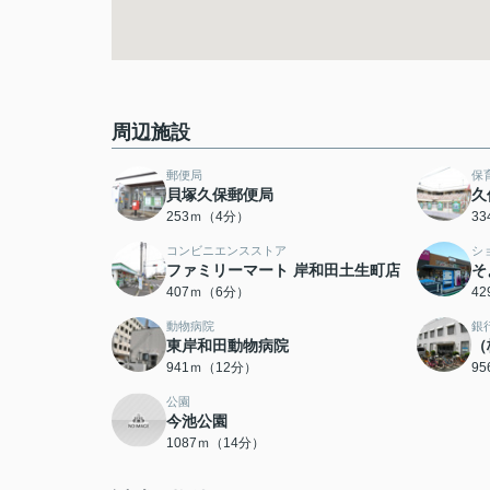
周辺施設
郵便局
保
貝塚久保郵便局
久
253ｍ（4分）
3
コンビニエンスストア
シ
ファミリーマート 岸和田土生町店
そ
407ｍ（6分）
4
動物病院
銀
東岸和田動物病院
（
941ｍ（12分）
9
公園
今池公園
1087ｍ（14分）