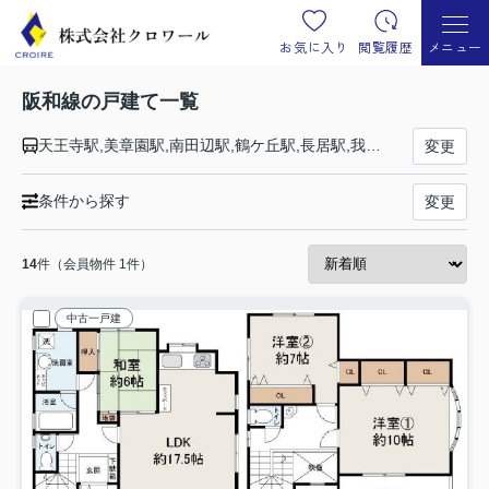
お気に入り
閲覧履歴
メニュー
阪和線の戸建て一覧
天王寺駅,美章園駅,南田辺駅,鶴ケ丘駅,長居駅,我孫子町駅,杉本町駅,浅香駅,堺市駅,三国ケ丘駅,百舌鳥駅,上野芝駅,津久野駅,鳳駅,東羽衣駅,富木駅,北信太駅,信太山駅,和泉府中駅,久米田駅,下松駅,東岸和田駅,東貝塚駅,和泉橋本駅,東佐野駅,熊取駅,日根野駅,長滝駅,新家駅,和泉砂川駅,和泉鳥取駅,山中渓駅,紀伊駅,六十谷駅,紀伊中ノ島駅,和歌山駅
変更
条件から探す
変更
14
件（会員物件 1件）
中古一戸建