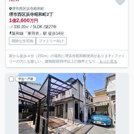
堺市西区浜寺昭和町
堺市西区浜寺昭和町2丁
1
2,600
億
万円
- / 330.20㎡ / 5LDK /築27年
阪和線「東羽衣」駅 徒歩14分
閑静な住宅地
ファミリー向け
家から徒歩４分（291m）の場所に堺浜寺昭和郵便局があります♪ ファミ
リーの方にも嬉しい、建物面積99坪以上の物件となり...
もっと見る
中古一戸建