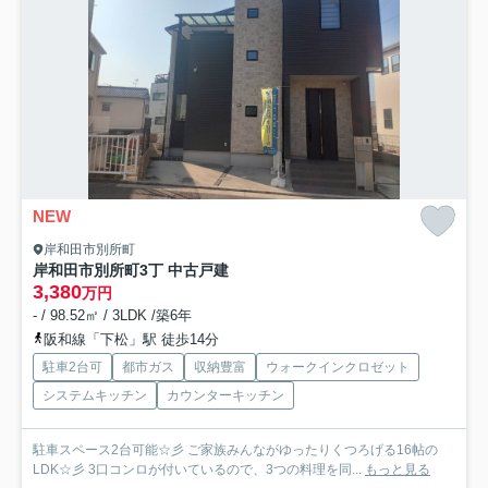
NEW
岸和田市別所町
岸和田市別所町3丁 中古戸建
3,380
万円
- / 98.52㎡ / 3LDK /築6年
阪和線「下松」駅 徒歩14分
駐車2台可
都市ガス
収納豊富
ウォークインクロゼット
システムキッチン
カウンターキッチン
駐車スペース2台可能☆彡 ご家族みんながゆったりくつろげる16帖の
LDK☆彡 3口コンロが付いているので、3つの料理を同...
もっと見る