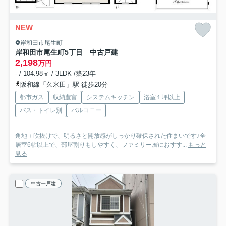
NEW
岸和田市尾生町
岸和田市尾生町5丁目 中古戸建
2,198
万円
- / 104.98㎡ / 3LDK /築23年
阪和線「久米田」駅 徒歩20分
都市ガス
収納豊富
システムキッチン
浴室１坪以上
バス・トイレ別
バルコニー
角地＋吹抜けで、明るさと開放感がしっかり確保された住まいです♪全
居室6帖以上で、部屋割りもしやすく、ファミリー層におすす...
もっと
見る
中古一戸建