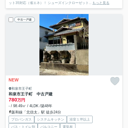
ット35対応（省エネ）！ シューズインクローゼット...
もっと見る
中古一戸建
NEW
和泉市王子町
和泉市王子町 中古戸建
780
万円
- / 98.49㎡ / 4LDK /築48年
阪和線「北信太」駅 徒歩24分
プロパンガス
システムキッチン
浴室１坪以上
バス・トイレ別
バルコニー
電気有