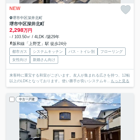
NEW
堺市中区深井北町
堺市中区深井北町
2,298
万円
- / 103.50㎡ / 4LDK /築29年
阪和線「上野芝」駅 徒歩24分
都市ガス
システムキッチン
バス・トイレ別
フローリング
女性向け
新婚さん向け
来客時に重宝する和室がございます。友人が集まれる広さを持つ、12帖
以上のLDKとなっております。使い勝手が良いシステムキ...
もっと見る
中古一戸建