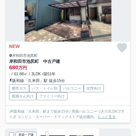
NEW
岸和田市池尻町
岸和田市池尻町 中古戸建
680
万円
- / 61.68㎡ / 3LDK /築51年
阪和線「久米田」駅 徒歩15分
都市ガス
バス・トイレ別
バルコニー
女性向け
新婚さん向け
ファミリー向け
JR阪和線「久米田」駅まで徒歩15分♪ 両面バルコニーつきの3LDKです
☆彡 コンビニ・スーパー・ドラッグストア徒歩圏内...
もっと見る
新築一戸建