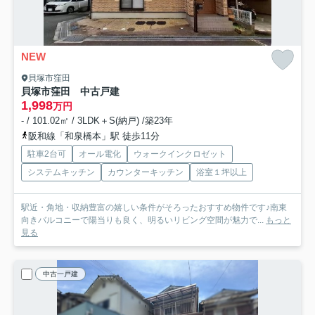
NEW
貝塚市窪田
貝塚市窪田 中古戸建
1,998
万円
- / 101.02㎡ / 3LDK＋S(納戸) /築23年
阪和線「和泉橋本」駅 徒歩11分
駐車2台可
オール電化
ウォークインクロゼット
システムキッチン
カウンターキッチン
浴室１坪以上
駅近・角地・収納豊富の嬉しい条件がそろったおすすめ物件です♪南東
向きバルコニーで陽当りも良く、明るいリビング空間が魅力で...
もっと
見る
中古一戸建