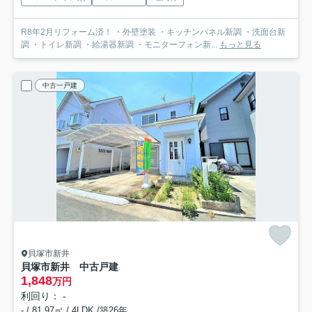
R8年2月リフォーム済！ ・外壁塗装 ・キッチンパネル新調 ・洗面台新
調 ・トイレ新調 ・給湯器新調 ・モニターフォン新...
もっと見る
中古一戸建
貝塚市新井
貝塚市新井 中古戸建
1,848
万円
利回り： -
- / 81.97㎡ / 4LDK /築26年