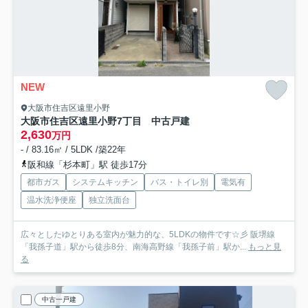
NEW
大阪市住吉区遠里小野
大阪市住吉区遠里小野7丁目 中古戸建
2,630
万円
- / 83.16㎡ / 5LDK /築22年
阪和線「杉本町」駅 徒歩17分
都市ガス
システムキッチン
バス・トイレ別
電気有
温水洗浄便座
独立洗面台
広々としたゆとりある室内が魅力的な、5LDKの物件です☆彡 阪堺線
「我孫子道」駅から徒歩8分、南海高野線「我孫子前」駅か...
もっと見
る
中古一戸建