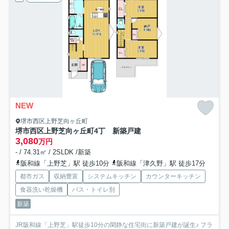
NEW
堺市西区上野芝向ヶ丘町
堺市西区上野芝向ヶ丘町4丁 新築戸建
3,080
万円
- / 74.31㎡ / 2SLDK /新築
阪和線「上野芝」駅 徒歩10分
阪和線「津久野」駅 徒歩17分
都市ガス
収納豊富
システムキッチン
カウンターキッチン
食器洗い乾燥機
バス・トイレ別
新築
JR阪和線「上野芝」駅徒歩10分の閑静な住宅街に新築戸建が誕生♪ フラ