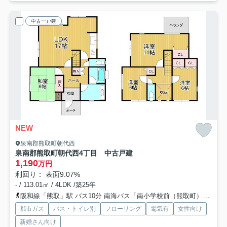
中古一戸建
NEW
泉南郡熊取町朝代西
泉南郡熊取町朝代西4丁目 中古戸建
1,190
万円
利回り： 表面9.07%
- / 113.01㎡ / 4LDK /築25年
阪和線「熊取」駅 バス10分 南海バス「南小学校前（熊取町）」 停歩9分
都市ガス
バス・トイレ別
フローリング
電気有
女性向け
新婚さん向け