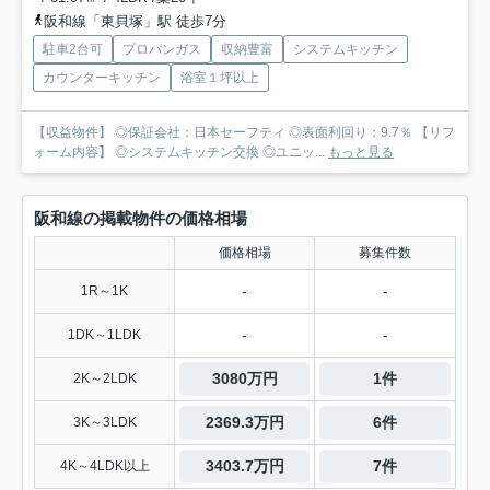
阪和線「東貝塚」駅 徒歩7分
駐車2台可
プロパンガス
収納豊富
システムキッチン
カウンターキッチン
浴室１坪以上
【収益物件】 ◎保証会社：日本セーフティ ◎表面利回り：9.7％ 【リフ
ォーム内容】 ◎システムキッチン交換 ◎ユニッ...
もっと見る
阪和線の掲載物件の価格相場
価格相場
募集件数
-
-
1R～1K
-
-
1DK～1LDK
3080万円
1件
2K～2LDK
2369.3万円
6件
3K～3LDK
3403.7万円
7件
4K～4LDK以上