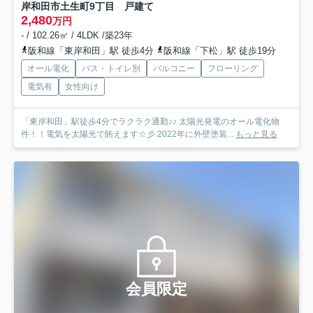
岸和田市土生町9丁目 戸建て
2,480
万円
- / 102.26㎡ / 4LDK /築23年
阪和線「東岸和田」駅 徒歩4分
阪和線「下松」駅 徒歩19分
オール電化
バス・トイレ別
バルコニー
フローリング
電気有
女性向け
「東岸和田」駅徒歩4分でラクラク通勤♪♪ 太陽光発電のオール電化物
件！！電気を太陽光で賄えます☆彡 2022年に外壁塗装...
もっと見る
会員限定