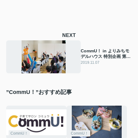
NEXT
CommU！ in よりみちモ
デルハウス 特別企画 第3
弾
2019.11.07
”CommU！”おすすめ記事
CommU！
CommU！