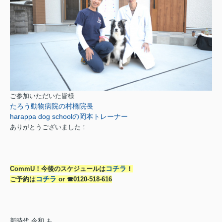
ご参加いただいた皆様
たろう動物病院の村橋院長
harappa dog schoolの岡本トレーナー
ありがとうございました！
コチラ
CommU！今後のスケジュールは
！
コチラ
ご予約は
or ☎0120-518-616
新時代 令和 も