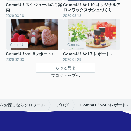
CommU！スケジュールのご案
CommU！Vol.10 オリジナルア
内
ロマワックスサシェづくり
2020.03.18
2020.03.18
CommU！
CommU！
CommU！vol.8レポート♪
CommU！Vol.7 レポート♪
2020.02.03
2020.01.29
もっと見る
ブログトップへ
をお探しならクロワール
ブログ
CommU！Vol.3レポート♪