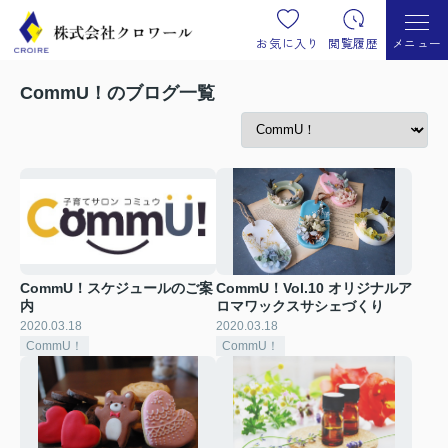
お気に入り
閲覧履歴
メニュー
CommU！のブログ一覧
CommU！スケジュールのご案
CommU！Vol.10 オリジナルア
内
ロマワックスサシェづくり
2020.03.18
2020.03.18
CommU！
CommU！