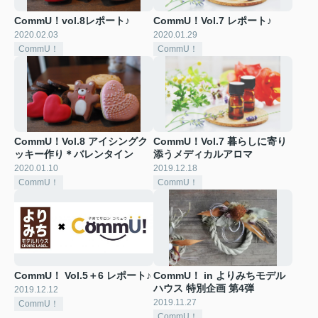
CommU！vol.8レポート♪
CommU！Vol.7 レポート♪
2020.02.03
2020.01.29
CommU！
CommU！
CommU！Vol.8 アイシングク
CommU！Vol.7 暮らしに寄り
ッキー作り＊バレンタイン
添うメディカルアロマ
2020.01.10
2019.12.18
CommU！
CommU！
CommU！ Vol.5＋6 レポート♪
CommU！ in よりみちモデル
ハウス 特別企画 第4弾
2019.12.12
2019.11.27
CommU！
CommU！