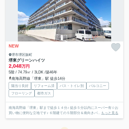
NEW
堺市堺区賑町
堺東グリーンハイツ
2,048
万円
5階 / 74.79㎡ / 3LDK /築46年
南海高野線「堺東」駅 徒歩14分
陽当り良好
リフォーム済
バス・トイレ別
バルコニー
フローリング
都市ガス
南海高野線「堺東」駅まで徒歩１４分♪ 徒歩５分以内にスーパー有☆お
買い物に便利な立地です♪ ６階建ての５階部分＆南向きバ...
もっと見る