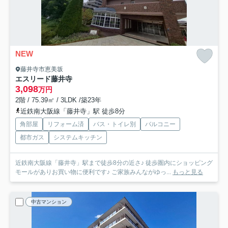
NEW
藤井寺市恵美坂
エスリード藤井寺
3,098
万円
2階 / 75.39㎡ / 3LDK /築23年
近鉄南大阪線「藤井寺」駅 徒歩8分
角部屋
リフォーム済
バス・トイレ別
バルコニー
都市ガス
システムキッチン
近鉄南大阪線「藤井寺」駅まで徒歩8分の近さ♪ 徒歩圏内にショッピング
モールがありお買い物に便利です♪ ご家族みんながゆっ...
もっと見る
中古マンション