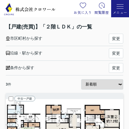
お気に入り
閲覧履歴
メニュー
【戸建(売買)】「２階ＬＤＫ」の一覧
市区町村から探す
変更
沿線・駅から探す
変更
条件から探す
変更
3
件
中古一戸建