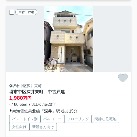
中古一戸建
堺市中区深井東町
堺市中区深井東町 中古戸建
1,980
万円
- / 86.66㎡ / 3LDK /築20年
南海電鉄泉北線「深井」駅 徒歩15分
バス・トイレ別
バルコニー
フローリング
閑静な住宅地
女性向け
新婚さん向け