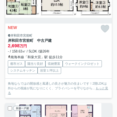
NEW
岸和田市宮前町
岸和田市宮前町 中古戸建
2,698
万円
- / 158.63㎡ / 5LDK /築26年
南海本線「和泉大宮」駅 徒歩11分
都市ガス
陽当り良好
収納豊富
ウォークインクロゼット
システムキッチン
浴室１坪以上
角地ならではの開放感と風通しの良さが魅力の住まいです！2階LDKは
外からの視線が気になりにくく、プライバシーを守りながら...
もっと見
る
新築一戸建