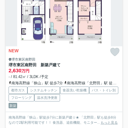
NEW
堺市東区南野田
堺市東区南野田 新築戸建て
2,630
万円
- / 81.42㎡ / 3LDK /予定
南海高野線「狭山」駅 徒歩7分
南海高野線「北野田」駅 徒歩8分
都市ガス
システムキッチン
食器洗い乾燥機
バス・トイレ別
フローリング
温水洗浄便座
新築
南海高野線「狭山」駅徒歩7分に新築戸建☆★ 「北野田」駅も徒歩8分
なので2駅利用可能です！！ 食洗器、追炊機能、モニター...
もっと見る