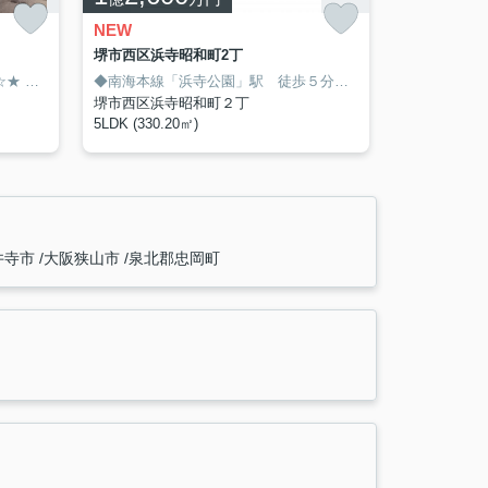
NEW
堺市西区浜寺昭和町2丁
☆★
コニー！
◎2025年11月にリノベーション済！！
◎ゆったり約17.4帖のLDK！
◎床暖房ありで冬もぽかぽか♪
◆南海本線「浜寺公園」駅 徒歩５分 JR阪和線・阪堺線利用圏内
◎
堺市西区浜寺昭和町２丁
5LDK (330.20㎡)
井寺市
大阪狭山市
泉北郡忠岡町