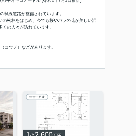
15人/平方キロメートル (令和2年7月1日推計)
どの幹線道路が整備されています。
いの松林をはじめ、今でも桜やバラの花が美しい浜
多くの人々が訪れています。
野（コウノ）などがあります。
中古一戸建
1
2,600
億
万円