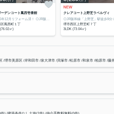
NEW
Aガーデンコート鳳西壱番館
クレアコート上野芝ラベルヴィ
バルコニー！
25年12月リフォーム済！
◎2025年8月リフォーム済み！
◎JR阪和線「鳳」駅まで徒歩7分！
◎宅配ボックスあり！
◎JR阪和線「上野芝」駅徒歩9分
◎南東向きバル
西区鳳西町１丁
堺市西区上野芝町７丁
(76.02㎡)
3LDK (73.04㎡)
区
堺市美原区
岸和田市
泉大津市
貝塚市
松原市
和泉市
柏原市
藤
0件)
建築条件なし土地(2件)
仲介手数料無料(0件)