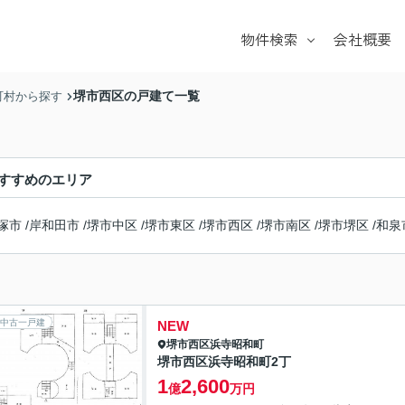
物件検索
会社概要
戸建て
マンション
堺市西区の戸建て一覧
町村から探す
土地
学校区
すすめのエリア
塚市
/
岸和田市
/
堺市中区
/
堺市東区
/
堺市西区
/
堺市南区
/
堺市堺区
/
和泉
中古一戸建
NEW
堺市西区
浜寺昭和町
堺市西区浜寺昭和町2丁
1
2,600
億
万円