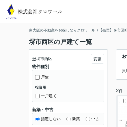
南大阪の不動産をお探しならクロワール
【売買】を市区
堺市西区の戸建て一覧
お
堺市西区
変更
物件種別
貝
戸建
投資用
2
件
一戸建て
新築・中古
指定しない
新築
中古