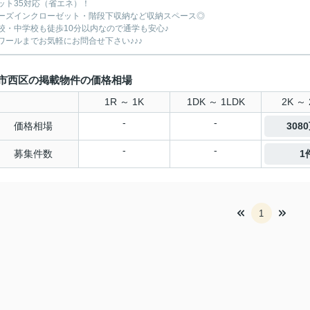
ット35対応（省エネ）！
ーズインクローゼット・階段下収納など収納スペース◎
校・中学校も徒歩10分以内なので通学も安心♪
ワールまでお気軽にお問合せ下さい♪♪♪
市西区の掲載物件の価格相場
1R ～ 1K
1DK ～ 1LDK
2K ～ 
-
-
価格相場
308
-
-
募集件数
1
1