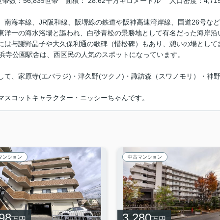
 世帯数：56,839世帯 面積： 28.62平方キロメートル 人口密度：4,7
、南海本線、JR阪和線、阪堺線の鉄道や阪神高速湾岸線、国道26号な
東洋一の海水浴場と謳われ、白砂青松の景勝地として有名だった海岸沿
には与謝野晶子や大久保利通の歌碑（惜松碑）もあり、憩いの場として
の浜寺公園駅舎は、西区民の人気のスポットになっています。
して、家原寺(エバラジ)・津久野(ツクノ)・諏訪森（スワノモリ）・神
マスコットキャラクター・ニッシーちゃんです。
マンション
中古マンション
98
3,280
万円
万円