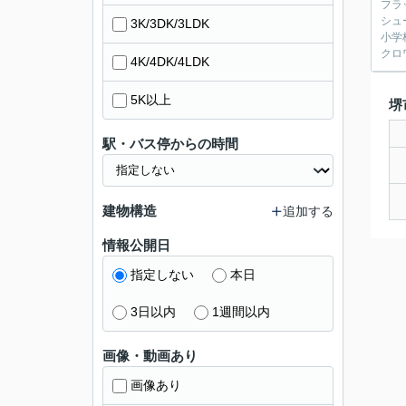
フラ
シュ
3K/3DK/3LDK
小学
クロ
4K/4DK/4LDK
5K以上
堺
駅・バス停からの時間
建物構造
追加する
情報公開日
指定しない
本日
3日以内
1週間以内
画像・動画あり
画像あり