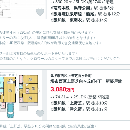
- / 330.20㎡ / 5LDK /築27年 /2階建
南海本線
「
浜寺公園
」駅 徒歩5分
阪堺電軌阪堺線
「
船尾
」駅 徒歩12分
阪和線
「
東羽衣
」駅 徒歩14分
ら徒歩４分（291m）の場所に堺浜寺昭和郵便局があります♪
ミリーの方にも嬉しい、建物面積99坪以上の物件となります♪
本線・JR阪和線・阪堺線の3沿線が利用でき交通至便な立地です♪
ワールはお客様の新生活のサポートをいたします♪
産情報のことなら、クロワールのスタッフまでお気軽にお声かけください(^^)
新築一戸建
堺市西区
上野芝向ヶ丘町
堺市西区上野芝向ヶ丘町4丁 新築戸建
3,080
万円
- / 74.31㎡ / 2SLDK /新築 /2階建
阪和線
「
上野芝
」駅 徒歩10分
阪和線
「
津久野
」駅 徒歩17分
阪和線「上野芝」駅徒歩10分の閑静な住宅街に新築戸建が誕生♪