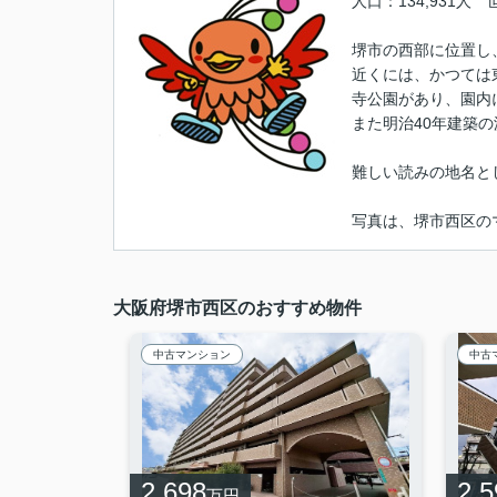
人口：134,931人
堺市の西部に位置し
近くには、かつては
寺公園があり、園内
また明治40年建築
難しい読みの地名と
写真は、堺市西区の
大阪府堺市西区のおすすめ物件
中古マンション
中古
2,698
2,5
万円