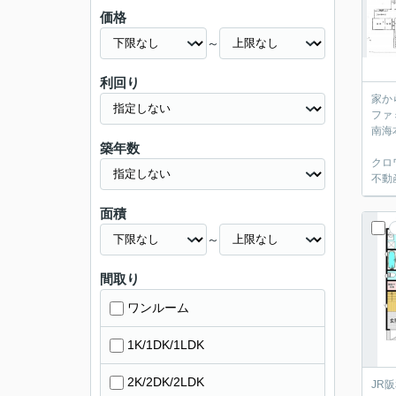
価格
～
利回り
家か
ファ
南海
築年数
クロ
不動
面積
～
間取り
ワンルーム
1K/1DK/1LDK
2K/2DK/2LDK
JR