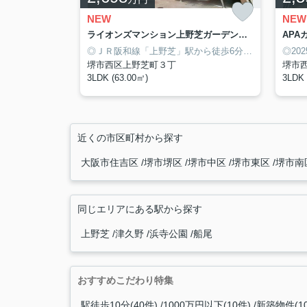
NEW
NEW
ライオンズマンション上野芝ガーデンシティ
AP
◎ＪＲ阪和線「上野芝」駅から徒歩6分！
◎南東向き
◎20
堺市西区上野芝町３丁
堺市
3LDK (63.00㎡)
3LDK 
近くの市区町村から探す
大阪市住吉区
堺市堺区
堺市中区
堺市東区
堺市南
同じエリアにある駅から探す
上野芝
津久野
浜寺公園
船尾
おすすめこだわり特集
駅徒歩10分(40件)
1000万円以下(10件)
新築物件(1