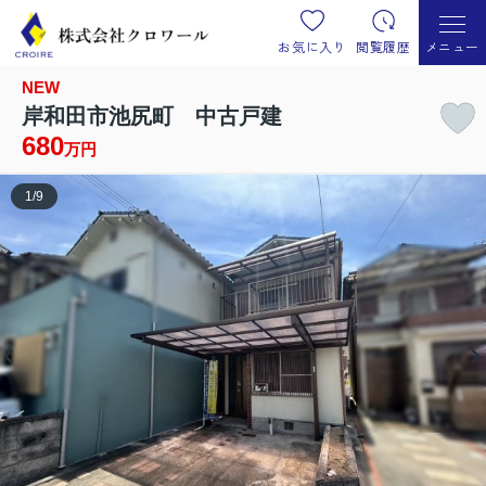
お気に入り
閲覧履歴
メニュー
NEW
岸和田市池尻町 中古戸建
680
万円
1
/
9