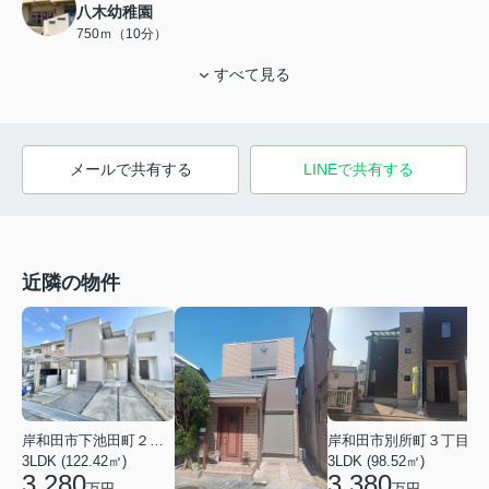
八木幼稚園
750ｍ（10分）
すべて見る
メールで共有する
LINEで共有する
近隣の物件
3
岸和田市下池田町２丁目
岸和田市別所町３丁目
3LDK (122.42㎡)
3LDK (98.52㎡)
3,280
3,380
万円
万円