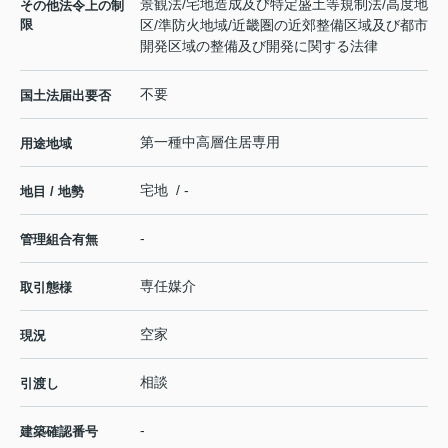
景観法/宅地造成及び特定盛土等規制法/高度地
その他法令上の制
限
区/準防火地域/近畿圏の近郊整備区域及び都市
開発区域の整備及び開発に関する法律
不要
国土法届出要否
第一種中高層住居専用
用途地域
宅地 / -
地目 / 地勢
-
管理組合有無
専任媒介
取引態様
空家
現況
相談
引渡し
-
建築確認番号