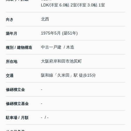
LDK
/
洋室 6.0帖 2室
/
洋室 3.0帖 1室
北西
向き
1975年5月 (築51年)
築年月
中古一戸建 / 木造
種別 / 建物構造
大阪府
岸和田市
池尻町
所在地
阪和線
「
久米田
」駅 徒歩15分
交通
-
修繕積立金
-
修繕積立基金
- / -
駐車場 / 月額