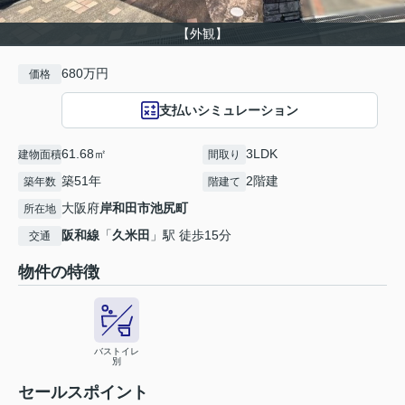
【外観】
680万円
価格
支払いシミュレーション
61.68㎡
3LDK
建物面積
間取り
築51年
2階建
築年数
階建て
大阪府
岸和田市
池尻町
所在地
阪和線
「
久米田
」駅 徒歩15分
交通
物件の特徴
バストイレ
別
セールスポイント