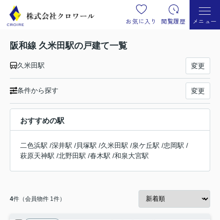
お気に入り
閲覧履歴
メニュー
阪和線 久米田駅の戸建て一覧
久米田駅
変更
条件から探す
変更
おすすめの駅
二色浜駅
/
深井駅
/
貝塚駅
/
久米田駅
/
泉ケ丘駅
/
忠岡駅
/
萩原天神駅
/
北野田駅
/
春木駅
/
和泉大宮駅
4
件（会員物件 1件）