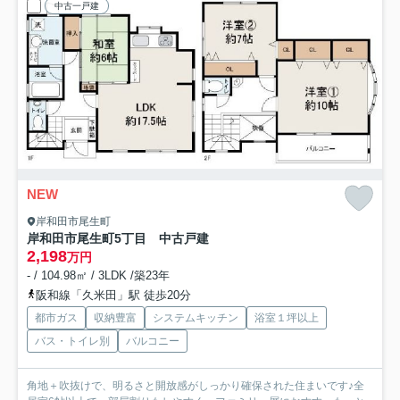
中古一戸建
NEW
岸和田市尾生町
岸和田市尾生町5丁目 中古戸建
2,198
万円
- / 104.98㎡ / 3LDK /築23年
阪和線「久米田」駅 徒歩20分
都市ガス
収納豊富
システムキッチン
浴室１坪以上
バス・トイレ別
バルコニー
角地＋吹抜けで、明るさと開放感がしっかり確保された住まいです♪全