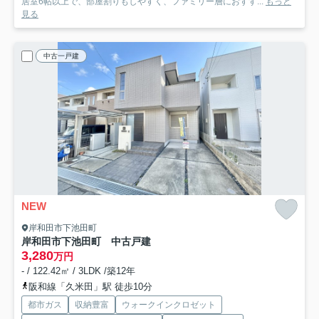
居室6帖以上で、部屋割りもしやすく、ファミリー層におすす...
もっと
見る
中古一戸建
NEW
岸和田市下池田町
岸和田市下池田町 中古戸建
3,280
万円
- / 122.42㎡ / 3LDK /築12年
阪和線「久米田」駅 徒歩10分
都市ガス
収納豊富
ウォークインクロゼット