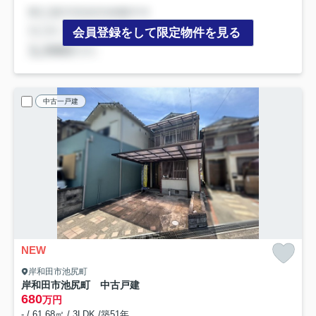
会員登録をして限定物件を見る
中古一戸建
NEW
岸和田市池尻町
岸和田市池尻町 中古戸建
680
万円
- / 61.68㎡ / 3LDK /築51年