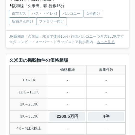
阪和線「久米田」駅 徒歩15分
都市ガス
バス・トイレ別
バルコニー
女性向け
新婚さん向け
ファミリー向け
JR阪和線「久米田」駅まで徒歩15分♪ 両面バルコニーつきの3LDKです
☆彡 コンビニ・スーパー・ドラッグストア徒歩圏内...
もっと見る
久米田の掲載物件の価格相場
価格相場
募集件数
-
-
1R～1K
-
-
1DK～1LDK
-
-
2K～2LDK
2209.5万円
4件
3K～3LDK
-
-
4K～4LDK以上