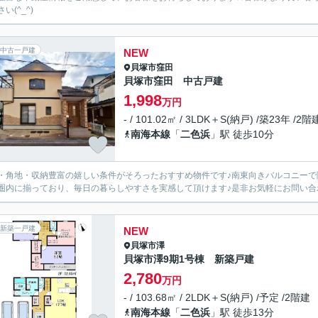
い(^_^)
中古一戸建
NEW
貝塚市
窪田
貝塚市窪田 中古戸建
1,998
万円
- / 101.02㎡ / 3LDK＋S(納戸) /築23年 /2階
南海本線
「
二色浜
」駅 徒歩10分
・角地・収納豊富の嬉しい条件がそろったおすすめ物件です♪南東向きバルコニー
圏内に揃っており、毎日の暮らしやすさを実感して頂けます♪是非お気軽にお問い合わせ
新築一戸建
NEW
貝塚市
澤
貝塚市澤9期1号棟 新築戸建
2,780
万円
- / 103.68㎡ / 2LDK＋S(納戸) /予定 /2階建
南海本線
「
二色浜
」駅 徒歩13分