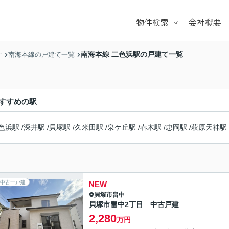
物件検索
会社概要
戸建て
マンション
南海本線 二色浜駅の戸建て一覧
す
南海本線の戸建て一覧
土地
学校区
すすめの駅
色浜駅
/
深井駅
/
貝塚駅
/
久米田駅
/
泉ケ丘駅
/
春木駅
/
忠岡駅
/
萩原天神駅
中古一戸建
NEW
貝塚市
畠中
貝塚市畠中2丁目 中古戸建
2,280
万円