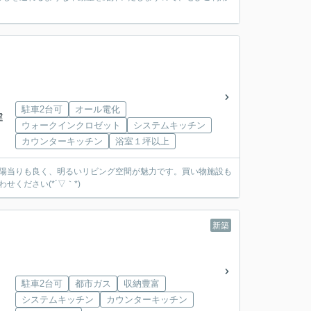
駐車2台可
オール電化
建
ウォークインクロゼット
システムキッチン
カウンターキッチン
浴室１坪以上
で陽当りも良く、明るいリビング空間が魅力です。買い物施設も
ください(*´▽｀*)
新築
駐車2台可
都市ガス
収納豊富
システムキッチン
カウンターキッチン