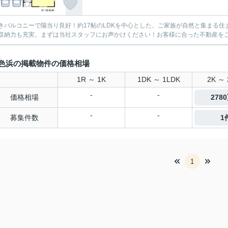
きバルコニーで陽当り良好！約17帖のLDKを中心とした、ご家族が自然と集まる
収納力も充実。まずは当社スタッフにお声かけください！お客様に合った不動産をご紹介
色浜の掲載物件の価格相場
1R ～ 1K
1DK ～ 1LDK
2K ～ 
-
-
価格相場
278
-
-
募集件数
1
1