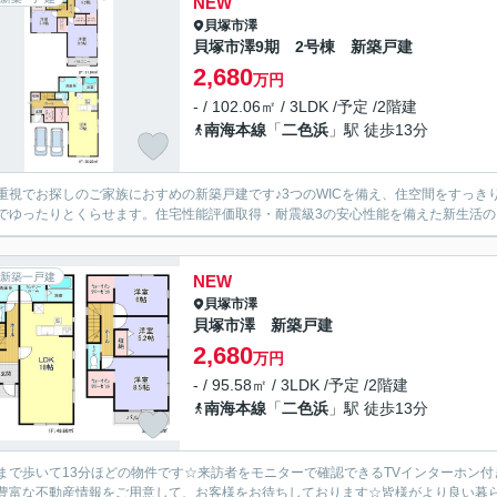
NEW
貝塚市
澤
貝塚市澤9期 2号棟 新築戸建
2,680
万円
- / 102.06㎡ / 3LDK /予定 /2階建
南海本線
「
二色浜
」駅 徒歩13分
重視でお探しのご家族におすめの新築戸建です♪3つのWICを備え、住空間をすっき
でゆったりとくらせます。住宅性能評価取得・耐震級3の安心性能を備えた新生活の
新築一戸建
NEW
貝塚市
澤
貝塚市澤 新築戸建
2,680
万円
- / 95.58㎡ / 3LDK /予定 /2階建
南海本線
「
二色浜
」駅 徒歩13分
まで歩いて13分ほどの物件です☆来訪者をモニターで確認できるTVインターホン
豊富な不動産情報をご用意して、お客様をお待ちしております☆皆様がより良い暮