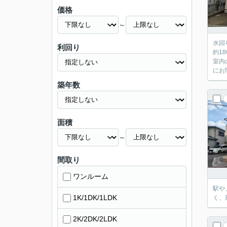
価格
～
水回
利回り
約1
室内
にお
築年数
面積
～
間取り
ワンルーム
駅や
1K/1DK/1LDK
く、
2K/2DK/2LDK