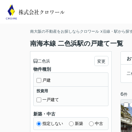
南大阪の不動産をお探しならクロワール
沿線・駅から探
南海本線 二色浜駅の戸建て一覧
お
二色浜
変更
物件種別
二
戸建
投資用
6
件
一戸建て
新築・中古
指定しない
新築
中古