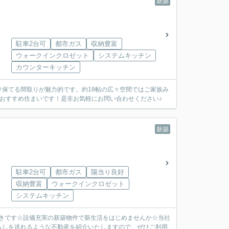
新築
駐車2台可
都市ガス
収納豊富
ウォークインクロゼット
システムキッチン
カウンターキッチン
り保てる間取りが魅力的です。約18帖の広々空間ではご家族み
おすすめ住まいです！是非お気軽にお問い合わせください♪
新築
駐車2台可
都市ガス
陽当り良好
収納豊富
ウォークインクロゼット
システムキッチン
付きです☆設備充実の新築物件で新生活をはじめませんか☆当社
らしを送れるような不動産を紹介いたしますので、ぜひご利用