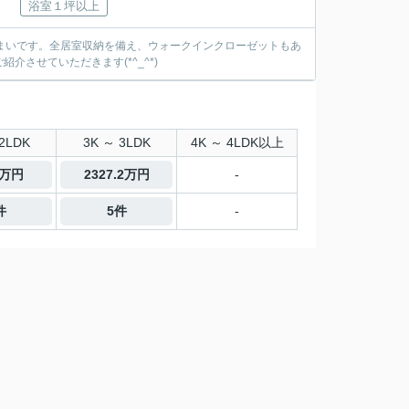
浴室１坪以上
住まいです。全居室収納を備え、ウォークインクローゼットもあ
させていただきます(*^_^*)
2LDK
3K ～ 3LDK
4K ～ 4LDK以上
0万円
2327.2万円
-
件
5件
-