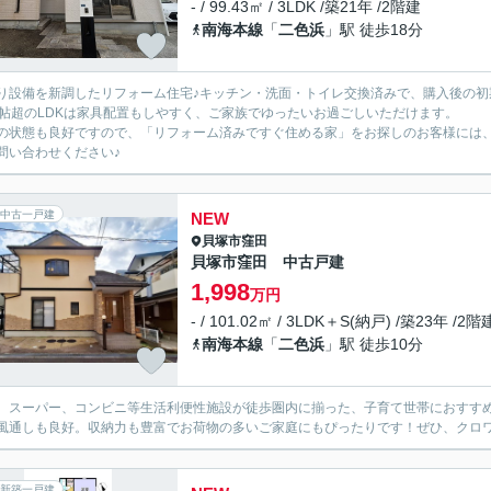
- / 99.43㎡ / 3LDK /築21年 /2階建
南海本線
「
二色浜
」駅 徒歩18分
り設備を新調したリフォーム住宅♪キッチン・洗面・トイレ交換済みで、購入後の初
8帖超のLDKは家具配置もしやすく、ご家族でゆったいお過ごしいただけます。
の状態も良好ですので、「リフォーム済みですぐ住める家」をお探しのお客様には
問い合わせください♪
中古一戸建
NEW
貝塚市
窪田
貝塚市窪田 中古戸建
1,998
万円
- / 101.02㎡ / 3LDK＋S(納戸) /築23年 /2階
南海本線
「
二色浜
」駅 徒歩10分
、スーパー、コンビニ等生活利便性施設が徒歩圏内に揃った、子育て世帯におすす
風通しも良好。収納力も豊富でお荷物の多いご家庭にもぴったりです！ぜひ、クロ
新築一戸建