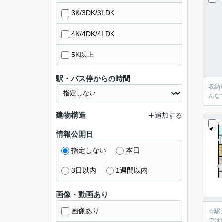
3K/3DK/3LDK
4K/4DK/4LDK
5K以上
駅・バス停からの時間
収納
んな
建物構造
追加する
情報公開日
指定しない
本日
3日以内
1週間以内
画像・動画あり
画像あり
☆駅
では