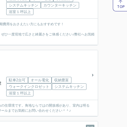
システムキッチン
カウンターキッチン
TOP
浴室１坪以上
期費用をおさえたい方にもおすすめです！
、ぜひ一度現地で広さと綺麗さをご体感ください♪弊社へお気軽
駐車2台可
オール電化
収納豊富
建
ウォークインクロゼット
システムキッチン
浴室１坪以上
めの住環境です。角地ならではの開放感があり、室内は明る
ワールまでお気軽にお問い合わせください＾＾♪