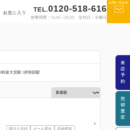
お問い合わせ
0120-518-616
TEL.
お気に入り
営業時間：10:00～20:00 定休日：水曜日
来店予約
/
和泉大宮駅
/
岸和田駅
売却査定
陽当り良好
オール電化
収納豊富