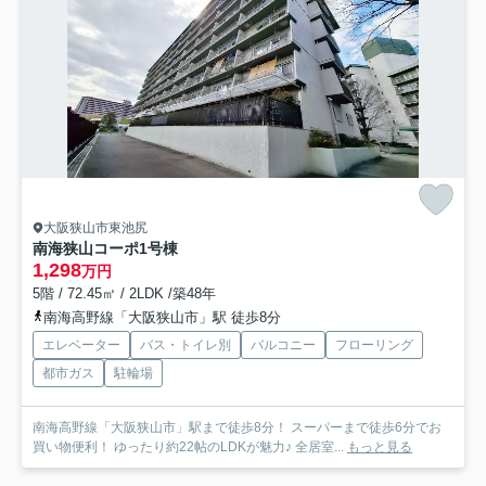
大阪狭山市東池尻
南海狭山コーポ1号棟
1,298
万円
5階 / 72.45㎡ / 2LDK /築48年
南海高野線「大阪狭山市」駅 徒歩8分
エレベーター
バス・トイレ別
バルコニー
フローリング
都市ガス
駐輪場
南海高野線「大阪狭山市」駅まで徒歩8分！ スーパーまで徒歩6分でお
買い物便利！ ゆったり約22帖のLDKが魅力♪ 全居室...
もっと見る