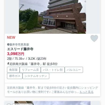
NEW
藤井寺市恵美坂
エスリード藤井寺
3,098
万円
2階 / 75.39㎡ / 3LDK /築23年
近鉄南大阪線「藤井寺」駅 徒歩8分
角部屋
リフォーム済
バス・トイレ別
バルコニー
都市ガス
システムキッチン
近鉄南大阪線「藤井寺」駅まで徒歩8分の近さ♪ 徒歩圏内にショッピング
モールがありお買い物に便利です♪ ご家族みんながゆっ...
もっと見る