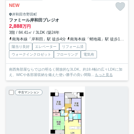
NEW
岸和田市野田町
ファミール岸和田プレジオ
2,888
万円
3階 / 84.41㎡ / 3LDK /築24年
南海本線「岸和田」駅 徒歩4分
南海本線「蛸地蔵」駅 徒歩12分
阪
陽当り良好
エレベーター
リフォーム済
ウォークインクロゼット
フローリング
電気有
南西角部屋ならではの明るく開放的な3LDK。約18.4帖の広々LDKに加
え、WICや各部屋収納を備えた使い勝手の良い間取...
もっと見る
中古マンション