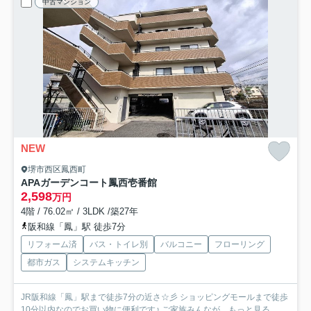
中古マンション
NEW
堺市西区鳳西町
APAガーデンコート鳳西壱番館
2,598
万円
4階 / 76.02㎡ / 3LDK /築27年
阪和線「鳳」駅 徒歩7分
リフォーム済
バス・トイレ別
バルコニー
フローリング
都市ガス
システムキッチン
JR阪和線「鳳」駅まで徒歩7分の近さ☆彡 ショッピングモールまで徒歩
10分以内なのでお買い物に便利です♪ ご家族みんなが...
もっと見る