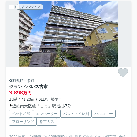
中古マンション
羽曳野市栄町
グランドパレス古市
3,898
万円
13階 / 71.28㎡ / 3LDK /築4年
近鉄南大阪線「古市」駅 徒歩7分
ペット相談
エレベーター
バス・トイレ別
バルコニー
フローリング
都市ガス