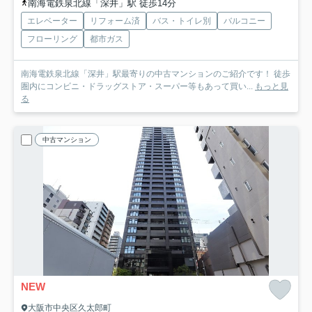
南海電鉄泉北線「深井」駅 徒歩14分
エレベーター
リフォーム済
バス・トイレ別
バルコニー
フローリング
都市ガス
南海電鉄泉北線「深井」駅最寄りの中古マンションのご紹介です！ 徒歩
圏内にコンビニ・ドラッグストア・スーパー等もあって買い...
もっと見
る
中古マンション
NEW
大阪市中央区久太郎町