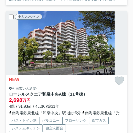
中古マンション
NEW
和泉市いぶき野
ローレルスクエア和泉中央A棟（11号棟）
2,698
万円
4階 / 91.93㎡ / 4LDK /築31年
南海電鉄泉北線「和泉中央」駅 徒歩6分
南海電鉄泉北線「光明池」駅 徒歩30分
バス・トイレ別
バルコニー
フローリング
都市ガス
システムキッチン
独立洗面台