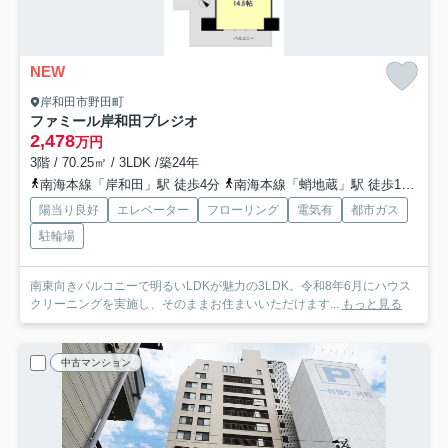
NEW
岸和田市野田町
ファミール岸和田プレジオ
2,478
万円
3階 / 70.25㎡ / 3LDK /築24年
南海本線「岸和田」駅 徒歩4分
南海本線「蛸地蔵」駅 徒歩12分
阪
陽当り良好
エレベーター
フローリング
電気有
都市ガス
駐輪場
南東向きバルコニーで明るいLDKが魅力の3LDK。令和8年6月にハウス
クリーニングを実施し、そのままお住まいいただけます...
もっと見る
中古マンション