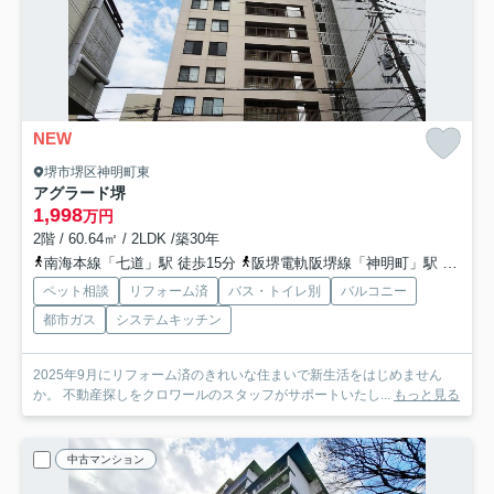
NEW
堺市堺区神明町東
アグラード堺
1,998
万円
2階 / 60.64㎡ / 2LDK /築30年
南海本線「七道」駅 徒歩15分
阪堺電軌阪堺線「神明町」駅 徒歩1分
ペット相談
リフォーム済
バス・トイレ別
バルコニー
都市ガス
システムキッチン
2025年9月にリフォーム済のきれいな住まいで新生活をはじめません
か。 不動産探しをクロワールのスタッフがサポートいたし...
もっと見る
中古マンション