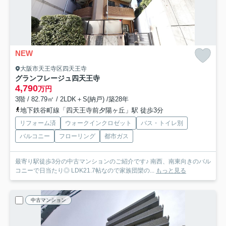
NEW
大阪市天王寺区四天王寺
グランフレージュ四天王寺
4,790
万円
3階 / 82.79㎡ / 2LDK＋S(納戸) /築28年
地下鉄谷町線「四天王寺前夕陽ヶ丘」駅 徒歩3分
リフォーム済
ウォークインクロゼット
バス・トイレ別
バルコニー
フローリング
都市ガス
最寄り駅徒歩3分の中古マンションのご紹介です♪ 南西、南東向きのバル
コニーで日当たり◎ LDK21.7帖なので家族団欒の...
もっと見る
中古マンション