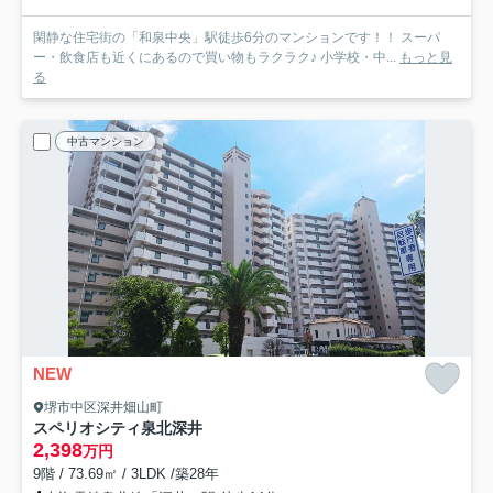
閑静な住宅街の「和泉中央」駅徒歩6分のマンションです！！ スーパ
ー・飲食店も近くにあるので買い物もラクラク♪ 小学校・中...
もっと見
る
中古マンション
NEW
堺市中区深井畑山町
スペリオシティ泉北深井
2,398
万円
9階 / 73.69㎡ / 3LDK /築28年