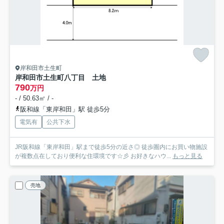
岸和田市土生町
岸和田市土生町八丁目 土地
790
万円
- / 50.63㎡ / -
阪和線「東岸和田」駅 徒歩5分
電気有
公共下水
JR阪和線「東岸和田」駅まで徒歩5分の近さ◎ 徒歩圏内にお買い物施設
が複数点在しており便利な住環境です☆彡 お好きなハウ...
もっと見る
売地