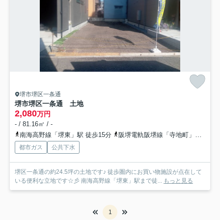
堺市堺区一条通
堺市堺区一条通 土地
2,080
万円
- / 81.16㎡ / -
南海高野線「堺東」駅 徒歩15分
阪堺電軌阪堺線「寺地町」駅 徒歩17分
都市ガス
公共下水
堺区一条通の約24.5坪の土地です♪ 徒歩圏内にお買い物施設が点在して
いる便利な立地です☆彡 南海高野線「堺東」駅まで徒...
もっと見る
1