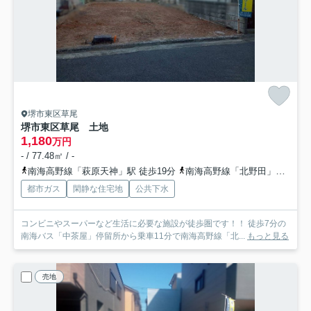
堺市東区草尾
堺市東区草尾 土地
1,180
万円
- / 77.48㎡ / -
南海高野線「萩原天神」駅 徒歩19分
南海高野線「北野田」駅 バス11分 「中茶屋」 停歩7分
都市ガス
閑静な住宅地
公共下水
コンビニやスーパーなど生活に必要な施設が徒歩圏です！！ 徒歩7分の
南海バス「中茶屋」停留所から乗車11分で南海高野線「北...
もっと見る
売地