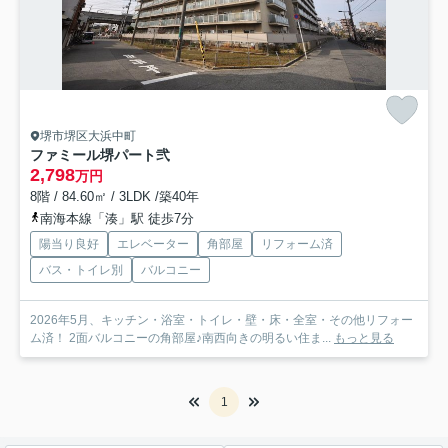
堺市堺区大浜中町
ファミール堺パート弐
2,798
万円
8階 / 84.60㎡ / 3LDK /築40年
南海本線「湊」駅 徒歩7分
陽当り良好
エレベーター
角部屋
リフォーム済
バス・トイレ別
バルコニー
2026年5月、キッチン・浴室・トイレ・壁・床・全室・その他リフォー
ム済！ 2面バルコニーの角部屋♪南西向きの明るい住ま...
もっと見る
1