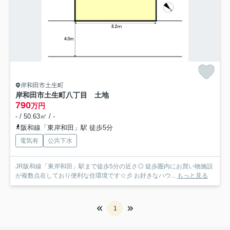
岸和田市土生町
岸和田市土生町八丁目 土地
790
万円
- / 50.63㎡ / -
阪和線「東岸和田」駅 徒歩5分
電気有
公共下水
JR阪和線「東岸和田」駅まで徒歩5分の近さ◎ 徒歩圏内にお買い物施設
が複数点在しており便利な住環境です☆彡 お好きなハウ...
もっと見る
1