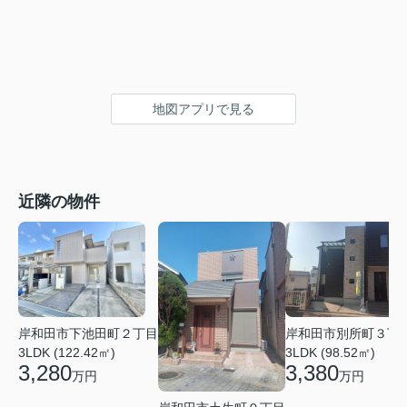
地図アプリで見る
近隣の物件
岸和田市下池田町２丁目
岸和田市別所町３丁
3LDK (122.42㎡)
3LDK (98.52㎡)
3,280
3,380
万円
万円