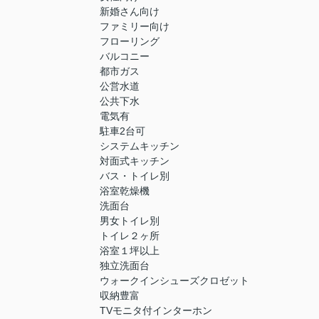
新婚さん向け
ファミリー向け
フローリング
バルコニー
都市ガス
公営水道
公共下水
電気有
駐車2台可
システムキッチン
対面式キッチン
バス・トイレ別
浴室乾燥機
洗面台
男女トイレ別
トイレ２ヶ所
浴室１坪以上
独立洗面台
ウォークインシューズクロゼット
収納豊富
TVモニタ付インターホン