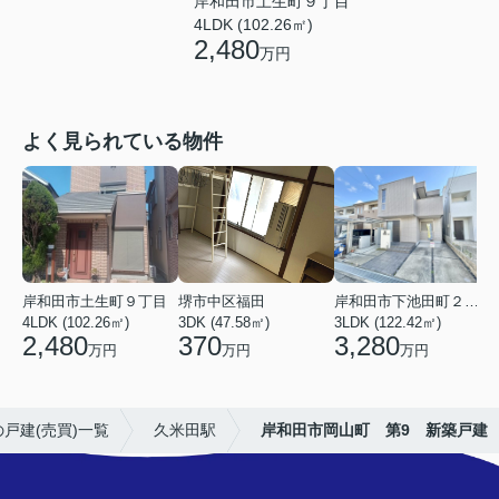
岸和田市土生町９丁目
4LDK (102.26㎡)
2,480
万円
よく見られている物件
岸和田市土生町９丁目
堺市中区福田
岸和田市下池田町２丁目
4LDK (102.26㎡)
3DK (47.58㎡)
3LDK (122.42㎡)
4
2,480
370
3,280
万円
万円
万円
戸建(売買)一覧
久米田駅
岸和田市岡山町 第9 新築戸建