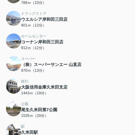
788ｍ（10分）
ドラッグストア
ウエルシア岸和田三田店
901ｍ（12分）
ホームセンター
コーナン岸和田三田店
912ｍ（12分）
スーパー
（株）スーパーサンエー 山直店
970ｍ（13分）
銀行
大阪信用金庫久米田支店
1443ｍ（19分）
公園
尾生久米田第7公園
1535ｍ（20分）
駅
久米田駅