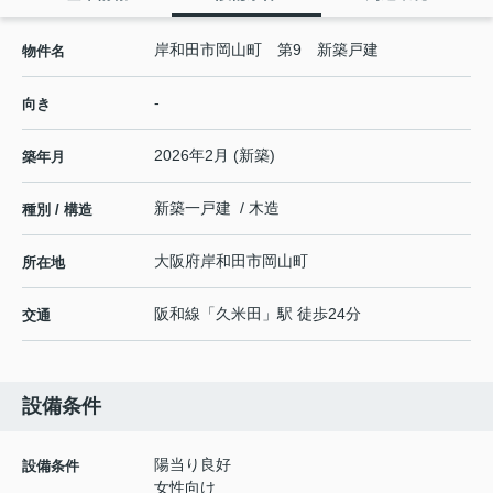
岸和田市岡山町 第9 新築戸建
物件名
-
向き
2026年2月 (新築)
築年月
新築一戸建 / 木造
種別 / 構造
大阪府
岸和田市
岡山町
所在地
阪和線
「
久米田
」駅 徒歩24分
交通
設備条件
陽当り良好
設備条件
女性向け