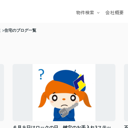
物件検索
会社概要
戸建て
マンション
住宅のブログ一覧
覧
土地
学校区
６月９日はロックの日 鍵穴のお手入れ3ステッ