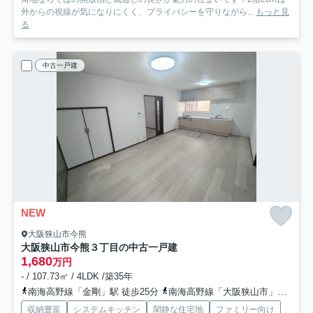
外からの視線が気になりにくく、プライバシーを守りながら...
もっと見
る
中古一戸建
NEW
大阪狭山市今熊
大阪狭山市今熊３丁目の中古一戸建
1,680
万円
- / 107.73㎡ / 4LDK /築35年
南海高野線「金剛」駅 徒歩25分
南海高野線「大阪狭山市」駅 車9分 2.8km
収納豊富
システムキッチン
閑静な住宅地
ファミリー向け