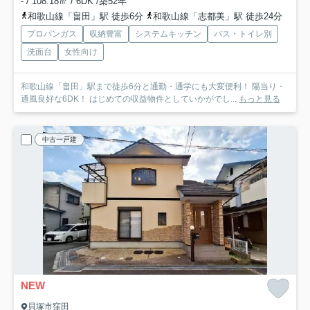
- / 108.18㎡ / 6DK /築52年
和歌山線「畠田」駅 徒歩6分
和歌山線「志都美」駅 徒歩24分
プロパンガス
収納豊富
システムキッチン
バス・トイレ別
洗面台
女性向け
和歌山線「畠田」駅まで徒歩6分と通勤・通学にも大変便利！ 陽当り・
通風良好な6DK！ はじめての収益物件としていかがでし...
もっと見る
中古一戸建
NEW
貝塚市窪田