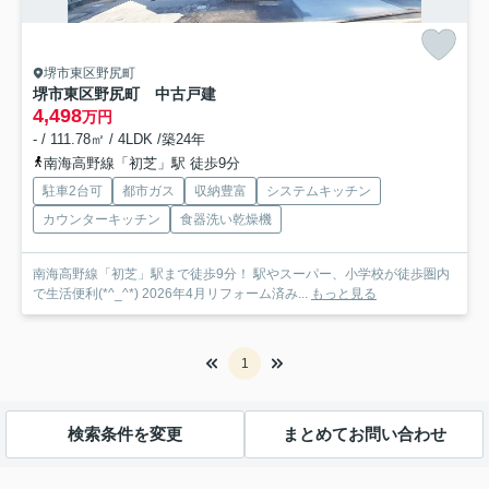
堺市東区野尻町
堺市東区野尻町 中古戸建
4,498
万円
- / 111.78㎡ / 4LDK /築24年
南海高野線「初芝」駅 徒歩9分
駐車2台可
都市ガス
収納豊富
システムキッチン
カウンターキッチン
食器洗い乾燥機
南海高野線「初芝」駅まで徒歩9分！ 駅やスーパー、小学校が徒歩圏内
で生活便利(*^_^*) 2026年4月リフォーム済み...
もっと見る
1
検索条件を変更
まとめてお問い合わせ