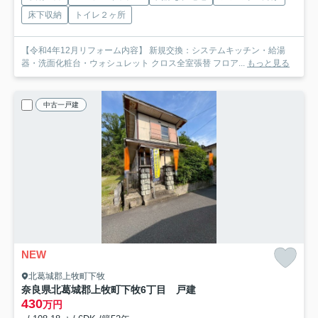
床下収納
トイレ２ヶ所
【令和4年12月リフォーム内容】 新規交換：システムキッチン・給湯
器・洗面化粧台・ウォシュレット クロス全室張替 フロア...
もっと見る
中古一戸建
NEW
北葛城郡上牧町下牧
奈良県北葛城郡上牧町下牧6丁目 戸建
430
万円