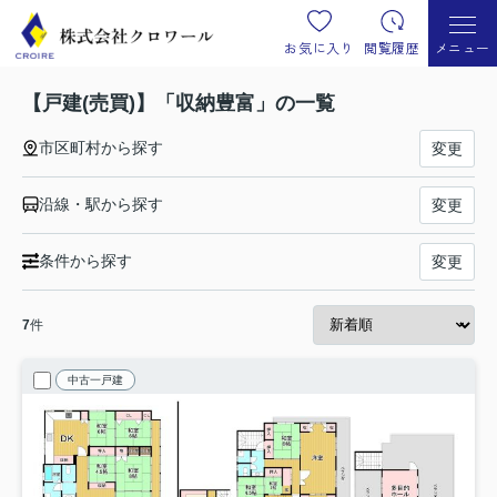
お気に入り
閲覧履歴
メニュー
【戸建(売買)】「収納豊富」の一覧
市区町村から探す
変更
沿線・駅から探す
変更
条件から探す
変更
7
件
中古一戸建