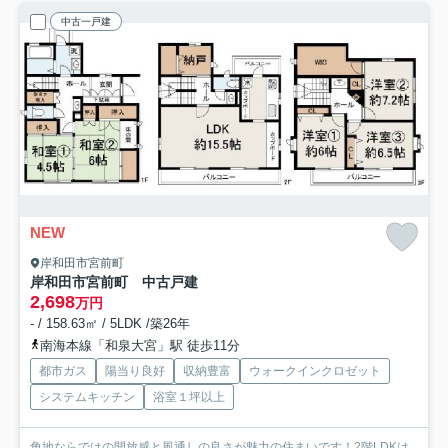
中古一戸建
NEW
岸和田市宮前町
岸和田市宮前町 中古戸建
2,698
万円
- / 158.63㎡ / 5LDK /築26年
南海本線「和泉大宮」駅 徒歩11分
都市ガス
陽当り良好
収納豊富
ウォークインクロゼット
システムキッチン
浴室１坪以上
角地ならではの開放感と風通しの良さが魅力の住まいです！2階LDKは