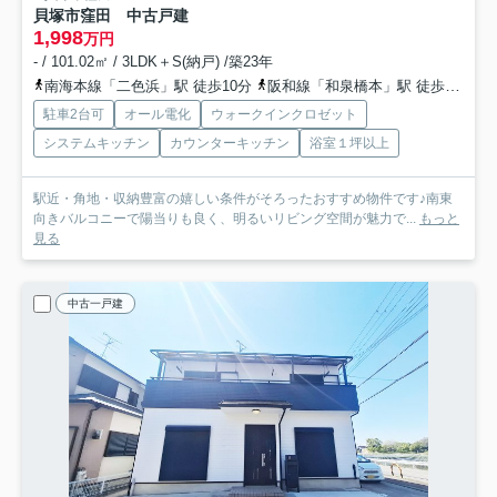
貝塚市窪田 中古戸建
1,998
万円
- / 101.02㎡ / 3LDK＋S(納戸) /築23年
南海本線「二色浜」駅 徒歩10分
阪和線「和泉橋本」駅 徒歩11分
駐車2台可
オール電化
ウォークインクロゼット
システムキッチン
カウンターキッチン
浴室１坪以上
駅近・角地・収納豊富の嬉しい条件がそろったおすすめ物件です♪南東
向きバルコニーで陽当りも良く、明るいリビング空間が魅力で...
もっと
見る
中古一戸建