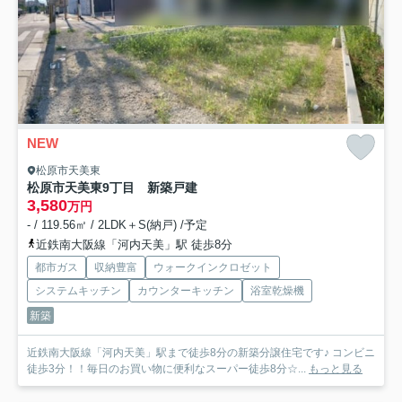
NEW
松原市天美東
松原市天美東9丁目 新築戸建
3,580
万円
- / 119.56㎡ / 2LDK＋S(納戸) /予定
近鉄南大阪線「河内天美」駅 徒歩8分
都市ガス
収納豊富
ウォークインクロゼット
システムキッチン
カウンターキッチン
浴室乾燥機
新築
近鉄南大阪線「河内天美」駅まで徒歩8分の新築分譲住宅です♪ コンビニ
徒歩3分！！毎日のお買い物に便利なスーパー徒歩8分☆...
もっと見る