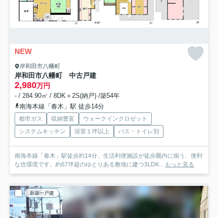
NEW
岸和田市八幡町
岸和田市八幡町 中古戸建
2,980
万円
- / 284.90㎡ / 8DK＋2S(納戸) /築54年
南海本線「春木」駅 徒歩14分
都市ガス
収納豊富
ウォークインクロゼット
システムキッチン
浴室１坪以上
バス・トイレ別
南海本線「春木」駅徒歩約14分、生活利便施設が徒歩圏内に揃う、便利
な住環境です。約67坪超のゆとりある敷地に建つ3LDK...
もっと見る
新築一戸建