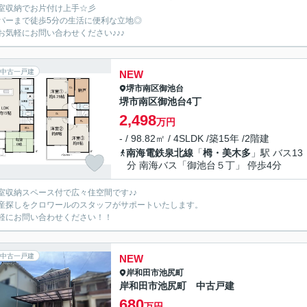
室収納でお片付け上手☆彡
パーまで徒歩5分の生活に便利な立地◎
お気軽にお問い合わせください♪♪♪
中古一戸建
NEW
堺市南区
御池台
堺市南区御池台4丁
2,498
万円
- / 98.82㎡ / 4SLDK /築15年 /2階建
南海電鉄泉北線
「
栂・美木多
」駅 バス13
分 南海バス「御池台５丁」 停歩4分
室収納スペース付で広々住空間です♪♪
産探しをクロワールのスタッフがサポートいたします。
軽にお問い合わせください！！
中古一戸建
NEW
岸和田市
池尻町
岸和田市池尻町 中古戸建
680
万円