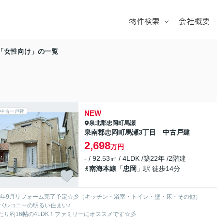
物件検索
会社概要
戸建て
マンション
】「女性向け」の一覧
土地
学校区
中古一戸建
NEW
泉北郡忠岡町
馬瀬
泉南郡忠岡町馬瀬3丁目 中古戸建
2,698
万円
- / 92.53㎡ / 4LDK /築22年 /2階建
南海本線
「
忠岡
」駅 徒歩14分
26年9月リフォーム完了予定☆彡（キッチン・浴室・トイレ・壁・床・その他）
バルコニーの明るい住まい♪
たり約16帖の4LDK！ファミリーにオススメです☆彡