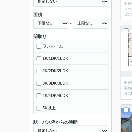
全居
スー
面積
ぜひ
～
間取り
ワンルーム
1K/1DK/1LDK
2K/2DK/2LDK
3K/3DK/3LDK
全居
不動
お気
4K/4DK/4LDK
5K以上
駅・バス停からの時間