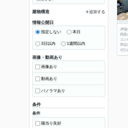
建物構造
追加する
情報公開日
JR
指定しない
本日
両面
コン
3日以内
1週間以内
周辺
ぜひ
画像・動画あり
画像あり
動画あり
パノラマあり
条件
条件
陽当り良好