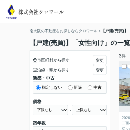
【戸建(売買)
南大阪の不動産をお探しならクロワール
【戸建(売買)】「女性向け」の一覧
3
件
市区町村から探す
変更
沿線・駅から探す
変更
新築・中古
指定しない
新築
中古
価格
～
20
築年数
二面
ゆっ