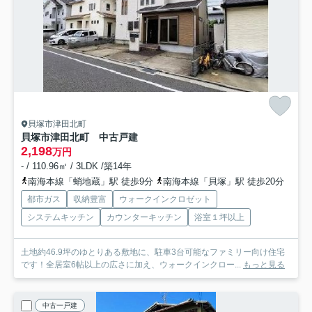
貝塚市津田北町
貝塚市津田北町 中古戸建
2,198
万円
- / 110.96㎡ / 3LDK /築14年
南海本線「蛸地蔵」駅 徒歩9分
南海本線「貝塚」駅 徒歩20分
都市ガス
収納豊富
ウォークインクロゼット
システムキッチン
カウンターキッチン
浴室１坪以上
土地約46.9坪のゆとりある敷地に、駐車3台可能なファミリー向け住宅
です！全居室6帖以上の広さに加え、ウォークインクロー...
もっと見る
中古一戸建