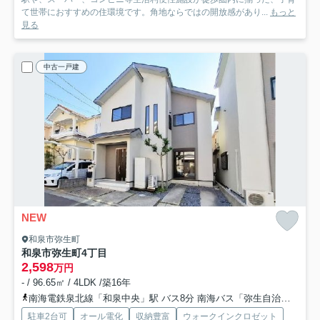
て世帯におすすめの住環境です。角地ならではの開放感があり...
もっと
見る
中古一戸建
NEW
和泉市弥生町
和泉市弥生町4丁目
2,598
万円
- / 96.65㎡ / 4LDK /築16年
南海電鉄泉北線「和泉中央」駅 バス8分 南海バス「弥生自治会館前」 停歩6分
駐車2台可
オール電化
収納豊富
ウォークインクロゼット