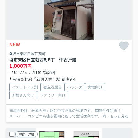
NEW
堺市東区日置荘西町
堺市東区日置荘西町5丁 中古戸建
1,000
万円
- / 69.72㎡ / 2LDK /築39年
南海高野線「萩原天神」駅 徒歩9分
バス・トイレ別
独立洗面台
ベランダ
女性向け
新婚さん向け
ファミリー向け
南海高野線「萩原天神」駅に中古戸建の登場です。 閑静な住宅街！！
スーパー・コンビニも徒歩圏内にあって生活便利です。 内...
もっと見る
中古一戸建