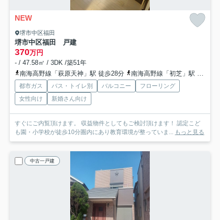
NEW
堺市中区福田
堺市中区福田 戸建
370
万円
- / 47.58㎡ / 3DK /築51年
南海高野線「萩原天神」駅 徒歩28分
南海高野線「初芝」駅 徒歩29分
都市ガス
バス・トイレ別
バルコニー
フローリング
女性向け
新婚さん向け
すぐにご内覧頂けます。 収益物件としてもご検討頂けます！ 認定こど
も園・小学校が徒歩10分圏内にあり教育環境が整っていま...
もっと見る
中古一戸建