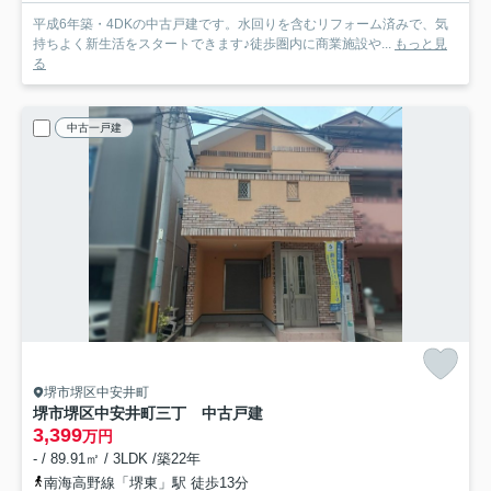
平成6年築・4DKの中古戸建です。水回りを含むリフォーム済みで、気
持ちよく新生活をスタートできます♪徒歩圏内に商業施設や...
もっと見
る
中古一戸建
堺市堺区中安井町
堺市堺区中安井町三丁 中古戸建
3,399
万円
- / 89.91㎡ / 3LDK /築22年
南海高野線「堺東」駅 徒歩13分