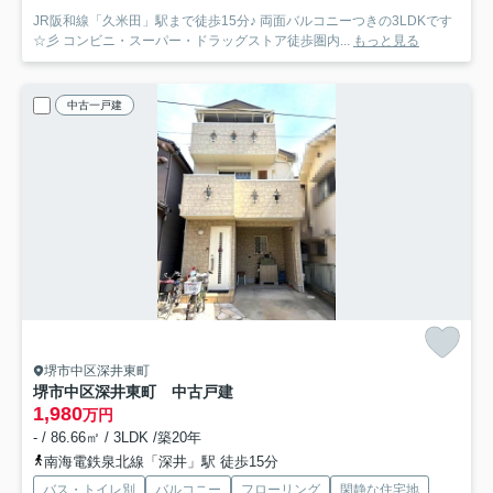
JR阪和線「久米田」駅まで徒歩15分♪ 両面バルコニーつきの3LDKです
☆彡 コンビニ・スーパー・ドラッグストア徒歩圏内...
もっと見る
中古一戸建
堺市中区深井東町
堺市中区深井東町 中古戸建
1,980
万円
- / 86.66㎡ / 3LDK /築20年
南海電鉄泉北線「深井」駅 徒歩15分
バス・トイレ別
バルコニー
フローリング
閑静な住宅地