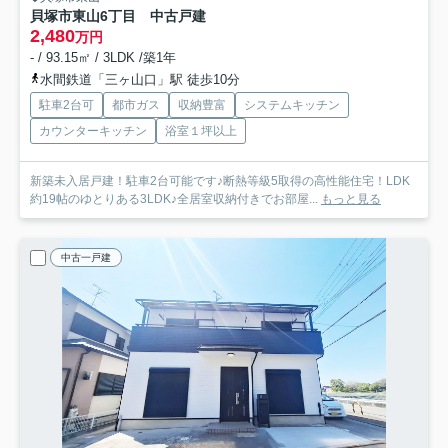
貝塚市東山6丁目 中古戸建
2,480
万円
- / 93.15㎡ / 3LDK /築1年
水間鉄道「三ヶ山口」駅 徒歩10分
駐車2台可
都市ガス
収納豊富
システムキッチン
カウンターキッチン
浴室１坪以上
新築未入居戸建！駐車2台可能です♪断熱等級5取得の高性能住宅！LDK
約19帖のゆとりある3LDK♪全居室収納付きでお部屋...
もっと見る
中古一戸建