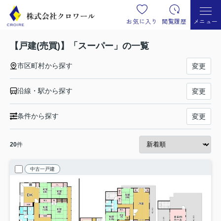
お気に入り
閲覧履歴
メニュー
【戸建(売買)】「スーパー」の一覧
市区町村から探す
変更
沿線・駅から探す
変更
条件から探す
変更
20
件
中古一戸建