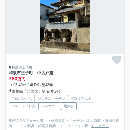
和泉市王子町
和泉市王子町 中古戸建
780
万円
- / 98.49㎡ / 4LDK /築48年
阪和線「北信太」駅 徒歩24分
プロパンガス
システムキッチン
浴室１坪以上
バス・トイレ別
バルコニー
電気有
R8年2月リフォーム済！ ・外壁塗装 ・キッチンパネル新調 ・洗面台新
調 ・トイレ新調 ・給湯器新調 ・モニターフォン新...
もっと見る