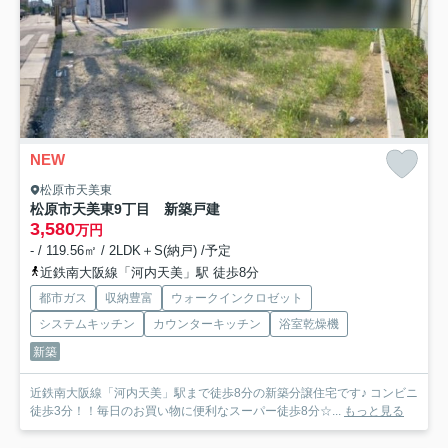
NEW
松原市天美東
松原市天美東9丁目 新築戸建
3,580
万円
- / 119.56㎡ / 2LDK＋S(納戸) /予定
近鉄南大阪線「河内天美」駅 徒歩8分
都市ガス
収納豊富
ウォークインクロゼット
システムキッチン
カウンターキッチン
浴室乾燥機
新築
近鉄南大阪線「河内天美」駅まで徒歩8分の新築分譲住宅です♪ コンビニ
徒歩3分！！毎日のお買い物に便利なスーパー徒歩8分☆...
もっと見る