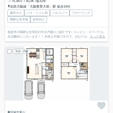
- / 76.94㎡ / 4LDK /築32年
近鉄大阪線「大阪教育大前」駅 徒歩14分
都市ガス
バス・トイレ別
バルコニー
フローリング
閑静な住宅地
女性向け
柏原市の閑静な住宅街の中古戸建のご紹介です♪ コンビニ・スーパーも
生活圏内にございます！！ 内見も可能ですので、ぜひクロ...
もっと見る
中古一戸建
貝塚市東山