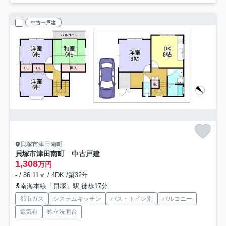
中古一戸建
貝塚市津田南町
貝塚市津田南町 中古戸建
1,308
万円
- / 86.11㎡ / 4DK /築32年
南海本線「貝塚」駅 徒歩17分
都市ガス
システムキッチン
バス・トイレ別
バルコニー
電気有
独立洗面台