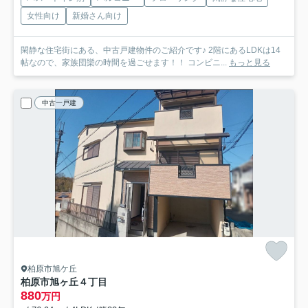
女性向け
新婚さん向け
閑静な住宅街にある、中古戸建物件のご紹介です♪ 2階にあるLDKは14
帖なので、家族団欒の時間を過ごせます！！ コンビニ...
もっと見る
中古一戸建
柏原市旭ケ丘
柏原市旭ヶ丘４丁目
880
万円