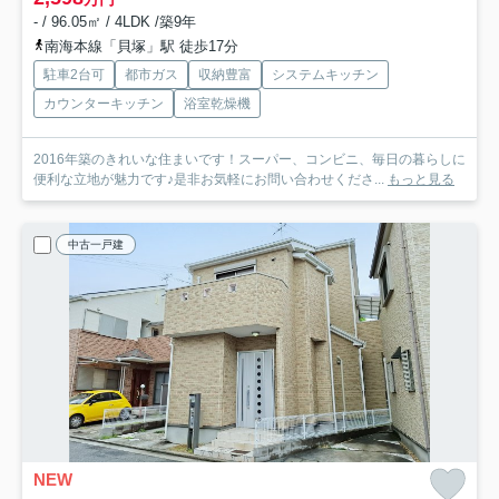
- / 96.05㎡ / 4LDK /築9年
南海本線「貝塚」駅 徒歩17分
駐車2台可
都市ガス
収納豊富
システムキッチン
カウンターキッチン
浴室乾燥機
2016年築のきれいな住まいです！スーパー、コンビニ、毎日の暮らしに
便利な立地が魅力です♪是非お気軽にお問い合わせくださ...
もっと見る
中古一戸建
NEW