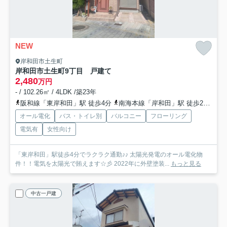
NEW
岸和田市土生町
岸和田市土生町9丁目 戸建て
2,480
万円
- / 102.26㎡ / 4LDK /築23年
阪和線「東岸和田」駅 徒歩4分
南海本線「岸和田」駅 徒歩24分
阪
オール電化
バス・トイレ別
バルコニー
フローリング
電気有
女性向け
「東岸和田」駅徒歩4分でラクラク通勤♪♪ 太陽光発電のオール電化物
件！！電気を太陽光で賄えます☆彡 2022年に外壁塗装...
もっと見る
中古一戸建