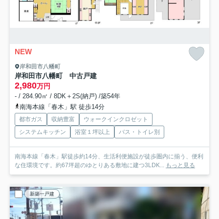
NEW
岸和田市八幡町
岸和田市八幡町 中古戸建
2,980
万円
- / 284.90㎡ / 8DK＋2S(納戸) /築54年
南海本線「春木」駅 徒歩14分
都市ガス
収納豊富
ウォークインクロゼット
システムキッチン
浴室１坪以上
バス・トイレ別
南海本線「春木」駅徒歩約14分、生活利便施設が徒歩圏内に揃う、便利
な住環境です。約67坪超のゆとりある敷地に建つ3LDK...
もっと見る
新築一戸建