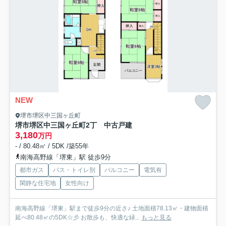
NEW
堺市堺区中三国ヶ丘町
堺市堺区中三国ヶ丘町2丁 中古戸建
3,180
万円
- / 80.48㎡ / 5DK /築55年
南海高野線「堺東」駅 徒歩9分
都市ガス
バス・トイレ別
バルコニー
電気有
閑静な住宅地
女性向け
南海高野線「堺東」駅まで徒歩9分の近さ♪ 土地面積78.13㎡・建物面積
延べ80.48㎡の5DK☆彡 お散歩も、快適な緑...
もっと見る