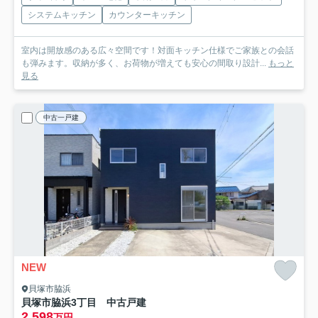
システムキッチン
カウンターキッチン
室内は開放感のある広々空間です！対面キッチン仕様でご家族との会話
も弾みます。収納が多く、お荷物が増えても安心の間取り設計...
もっと
見る
中古一戸建
NEW
貝塚市脇浜
貝塚市脇浜3丁目 中古戸建
2,598
万円