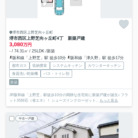
堺市西区上野芝向ヶ丘町
堺市西区上野芝向ヶ丘町4丁 新築戸建
3,080
万円
- / 74.31㎡ / 2SLDK /新築
阪和線「上野芝」駅 徒歩10分
阪和線「津久野」駅 徒歩17分
都市ガス
収納豊富
システムキッチン
カウンターキッチン
食器洗い乾燥機
バス・トイレ別
新築
JR阪和線「上野芝」駅徒歩10分の閑静な住宅街に新築戸建が誕生♪ フラ
ット35対応（省エネ）！ シューズインクローゼット...
もっと見る
中古一戸建