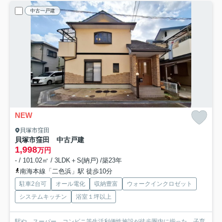
中古一戸建
NEW
貝塚市窪田
貝塚市窪田 中古戸建
1,998
万円
- / 101.02㎡ / 3LDK＋S(納戸) /築23年
南海本線「二色浜」駅 徒歩10分
駐車2台可
オール電化
収納豊富
ウォークインクロゼット
システムキッチン
浴室１坪以上
駅や、スーパー、コンビニ等生活利便性施設が徒歩圏内に揃った、子育