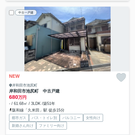
中古一戸建
NEW
岸和田市池尻町
岸和田市池尻町 中古戸建
680
万円
- / 61.68㎡ / 3LDK /築51年
阪和線「久米田」駅 徒歩15分
都市ガス
バス・トイレ別
バルコニー
女性向け
新婚さん向け
ファミリー向け